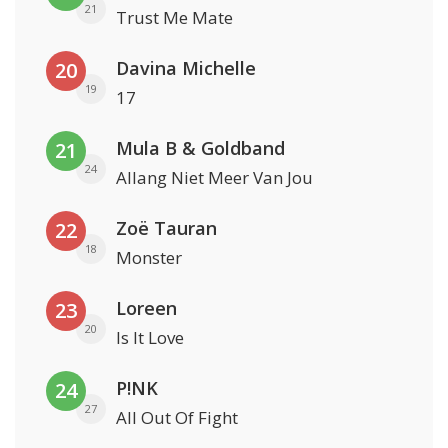
21
Trust Me Mate
Davina Michelle
20
19
17
Mula B & Goldband
21
24
Allang Niet Meer Van Jou
Zoë Tauran
22
18
Monster
Loreen
23
20
Is It Love
P!NK
24
27
All Out Of Fight