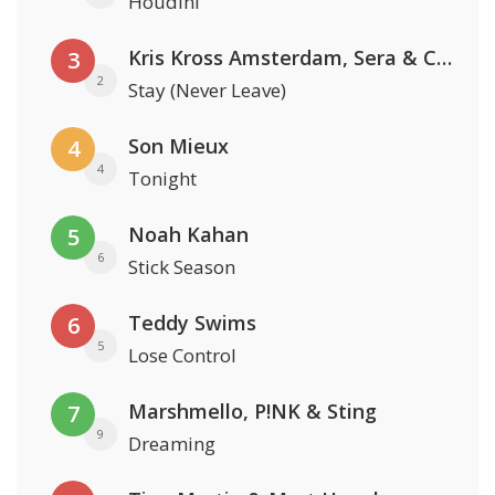
Houdini
Kris Kross Amsterdam, Sera & Conor Maynard
3
2
Stay (Never Leave)
Son Mieux
4
4
Tonight
Noah Kahan
5
6
Stick Season
Teddy Swims
6
5
Lose Control
Marshmello, P!NK & Sting
7
9
Dreaming