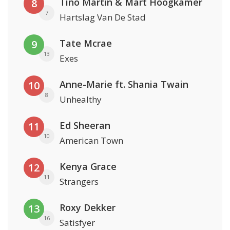
Tino Martin & Mart Hoogkamer
8
7
Hartslag Van De Stad
Tate Mcrae
9
13
Exes
Anne-Marie ft. Shania Twain
10
8
Unhealthy
Ed Sheeran
11
10
American Town
Kenya Grace
12
11
Strangers
Roxy Dekker
13
16
Satisfyer