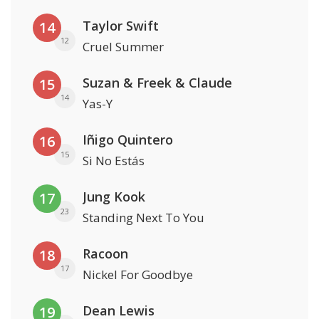
Taylor Swift
14
12
Cruel Summer
Suzan & Freek & Claude
15
14
Yas-Y
Iñigo Quintero
16
15
Si No Estás
Jung Kook
17
23
Standing Next To You
Racoon
18
17
Nickel For Goodbye
Dean Lewis
19