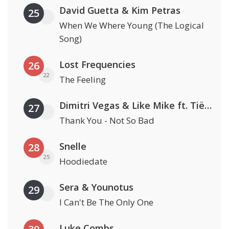
David Guetta & Kim Petras
25
When We Where Young (The Logical
Song)
Lost Frequencies
26
22
The Feeling
Dimitri Vegas & Like Mike ft. Tiësto, W&W & Dido
27
Thank You - Not So Bad
Snelle
28
25
Hoodiedate
Sera & Younotus
29
I Can't Be The Only One
Luke Combs