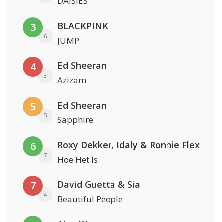
DAISIES
BLACKPINK
3
6
JUMP
Ed Sheeran
4
3
Azizam
Ed Sheeran
5
5
Sapphire
Roxy Dekker, Idaly & Ronnie Flex
6
7
Hoe Het Is
David Guetta & Sia
7
4
Beautiful People