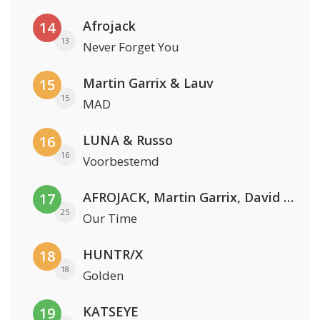
Afrojack
14
13
Never Forget You
Martin Garrix & Lauv
15
15
MAD
LUNA & Russo
16
16
Voorbestemd
AFROJACK, Martin Garrix, David Guetta & Amél
17
25
Our Time
HUNTR/X
18
18
Golden
KATSEYE
19