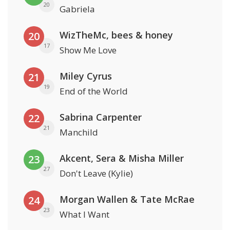
20
Gabriela
WizTheMc, bees & honey
20
17
Show Me Love
Miley Cyrus
21
19
End of the World
Sabrina Carpenter
22
21
Manchild
Akcent, Sera & Misha Miller
23
27
Don't Leave (Kylie)
Morgan Wallen & Tate McRae
24
23
What I Want