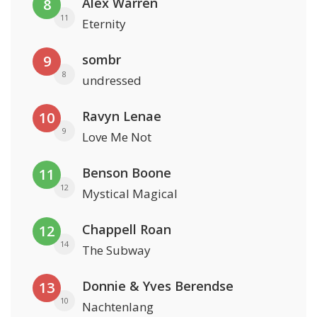
Alex Warren
8
11
Eternity
sombr
9
8
undressed
Ravyn Lenae
10
9
Love Me Not
Benson Boone
11
12
Mystical Magical
Chappell Roan
12
14
The Subway
Donnie & Yves Berendse
13
10
Nachtenlang