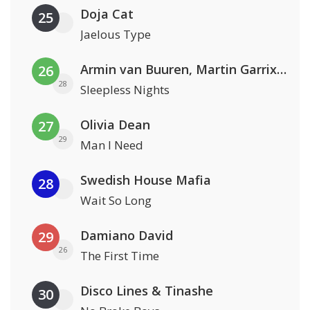
Doja Cat
25
Jaelous Type
Armin van Buuren, Martin Garrix & Libby Whitehouse
26
28
Sleepless Nights
Olivia Dean
27
29
Man I Need
Swedish House Mafia
28
Wait So Long
Damiano David
29
26
The First Time
Disco Lines & Tinashe
30