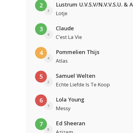
2
3
Lotje
Claude
3
6
C'est La Vie
Pommelien Thijs
4
4
Atlas
Samuel Welten
5
2
Echte Liefde Is Te Koop
Lola Young
6
5
Messy
Ed Sheeran
7
8
Azizam