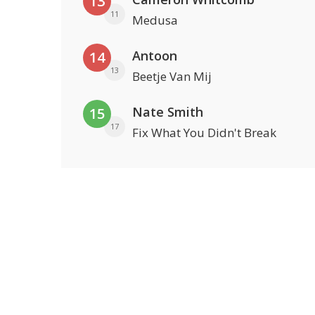
13
11
Medusa
Antoon
14
13
Beetje Van Mij
Nate Smith
15
17
Fix What You Didn't Break