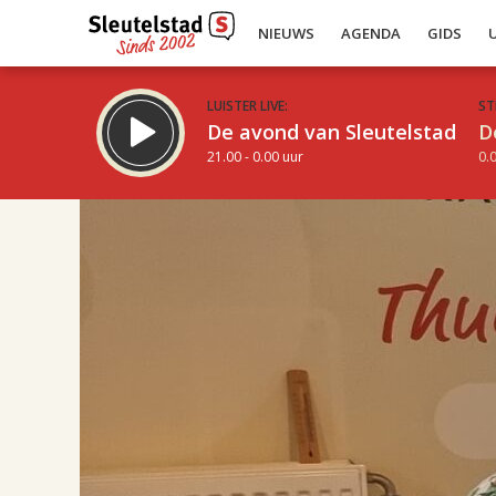
NIEUWS
AGENDA
GIDS
LUISTER LIVE:
ST
De avond van Sleutelstad
D
21.00 - 0.00 uur
0.0
17.00
Inklappen