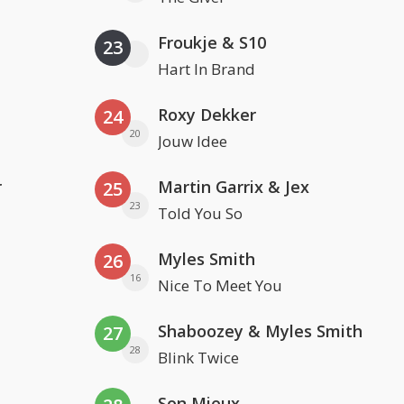
Froukje & S10
23
Hart In Brand
Roxy Dekker
24
20
Jouw Idee
r
Martin Garrix & Jex
25
23
Told You So
Myles Smith
26
16
Nice To Meet You
Shaboozey & Myles Smith
27
28
Blink Twice
Son Mieux