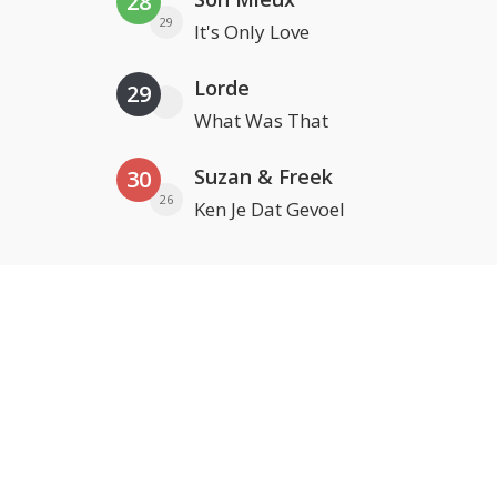
28
29
It's Only Love
Lorde
29
What Was That
Suzan & Freek
30
26
Ken Je Dat Gevoel