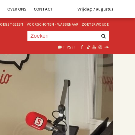
S
OVER ONS
CONTACT
Vrijdag 7 augustus
OEGSTGEEST
·
VOORSCHOTEN
·
WASSENAAR
·
ZOETERWOUDE
TIPS?!
·
Je luistert nu naar
uur 1 van 2
«
Vorig uur
Volgend uur
»
18.00