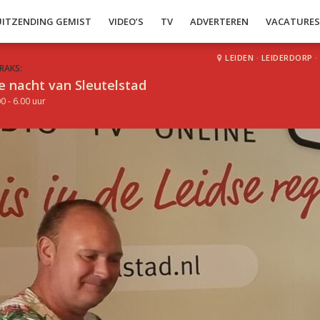
UITZENDING GEMIST
VIDEO’S
TV
ADVERTEREN
VACATURE
LEIDEN
·
LEIDERDORP
·
RAKS:
e nacht van Sleutelstad
0 - 6.00 uur