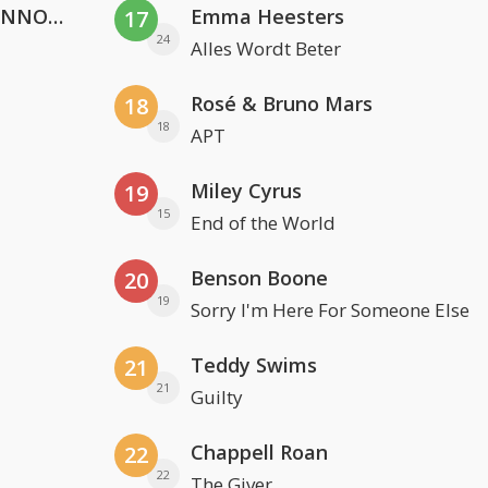
Lustrum U.V.S.V/N.V.V.S.U. & ANNO ONS & Jopke van Dobbenburgh & Roeland Beelen
Emma Heesters
17
24
Alles Wordt Beter
Rosé & Bruno Mars
18
18
APT
Miley Cyrus
19
15
End of the World
Benson Boone
20
19
Sorry I'm Here For Someone Else
Teddy Swims
21
21
Guilty
Chappell Roan
22
22
The Giver