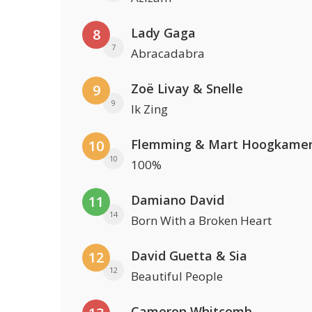
Lady Gaga
8
7
Abracadabra
Zoë Livay & Snelle
9
9
Ik Zing
Flemming & Mart Hoogkame
10
10
100%
Damiano David
11
14
Born With a Broken Heart
David Guetta & Sia
12
12
Beautiful People
Cameron Whitcomb