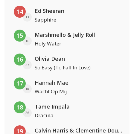
Ed Sheeran
14
13
Sapphire
Marshmello & Jelly Roll
15
16
Holy Water
Olivia Dean
16
27
So Easy (To Fall In Love)
Hannah Mae
17
18
Wacht Op Mij
Tame Impala
18
26
Dracula
Calvin Harris & Clementine Douglas
19