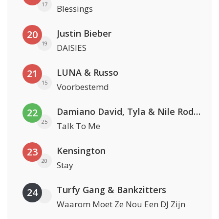
17
Blessings
Justin Bieber
20
19
DAISIES
LUNA & Russo
21
15
Voorbestemd
Damiano David, Tyla & Nile Rodgers
22
25
Talk To Me
Kensington
23
20
Stay
Turfy Gang & Bankzitters
24
Waarom Moet Ze Nou Een DJ Zijn