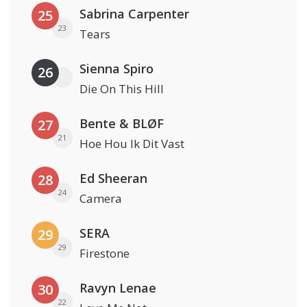
Sabrina Carpenter
25
23
Tears
Sienna Spiro
26
Die On This Hill
Bente & BLØF
27
21
Hoe Hou Ik Dit Vast
Ed Sheeran
28
24
Camera
SERA
29
29
Firestone
Ravyn Lenae
30
22