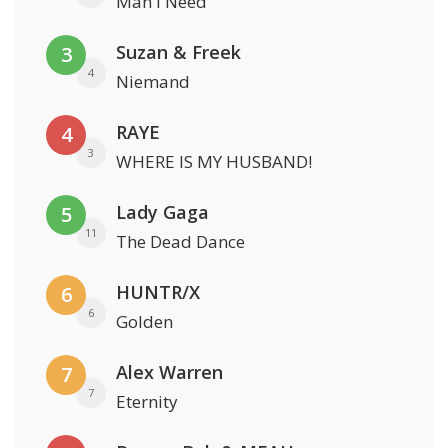
Man I Need
Suzan & Freek
3
4
Niemand
RAYE
4
3
WHERE IS MY HUSBAND!
Lady Gaga
5
11
The Dead Dance
HUNTR/X
6
6
Golden
Alex Warren
7
7
Eternity