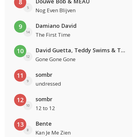
Douwe Bob & MEAU
8
5
Nog Even Blijven
Damiano David
9
14
The First Time
David Guetta, Teddy Swims & Tones And I
10
12
Gone Gone Gone
sombr
11
9
undressed
sombr
12
10
12 to 12
Bente
13
8
Kan Je Me Zien