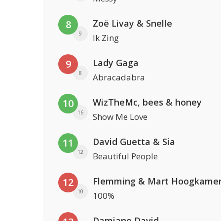
Zoë Livay & Snelle
8
9
Ik Zing
Lady Gaga
9
8
Abracadabra
WizTheMc, bees & honey
10
16
Show Me Love
David Guetta & Sia
11
12
Beautiful People
Flemming & Mart Hoogkame
12
10
100%
Damiano David