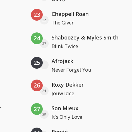
Chappell Roan
23
22
The Giver
Shaboozey & Myles Smith
24
27
Blink Twice
Afrojack
25
Never Forget You
Roxy Dekker
26
24
Jouw Idee
r
Son Mieux
27
28
It's Only Love
Rondé