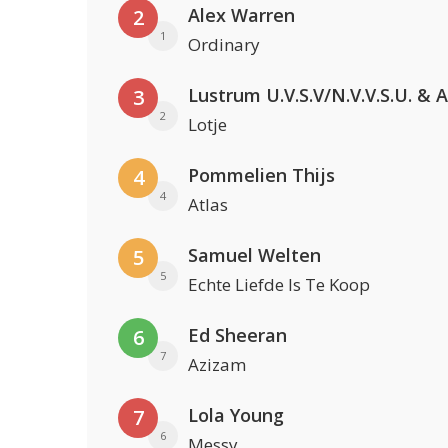
Alex Warren
2
1
Ordinary
3
2
Lotje
Pommelien Thijs
4
4
Atlas
Samuel Welten
5
5
Echte Liefde Is Te Koop
Ed Sheeran
6
7
Azizam
Lola Young
7
6
Messy