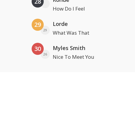
28
How Do I Feel
Lorde
29
29
What Was That
Myles Smith
30
26
Nice To Meet You