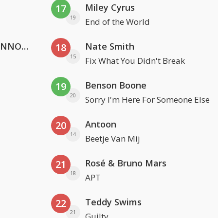
Miley Cyrus
17
19
End of the World
Lustrum U.V.S.V/N.V.V.S.U. & ANNO ONS & Jopke van Dobbenburgh & Roeland Beelen
Nate Smith
18
15
Fix What You Didn't Break
Benson Boone
19
20
Sorry I'm Here For Someone Else
Antoon
20
14
Beetje Van Mij
Rosé & Bruno Mars
21
18
APT
Teddy Swims
22
21
Guilty