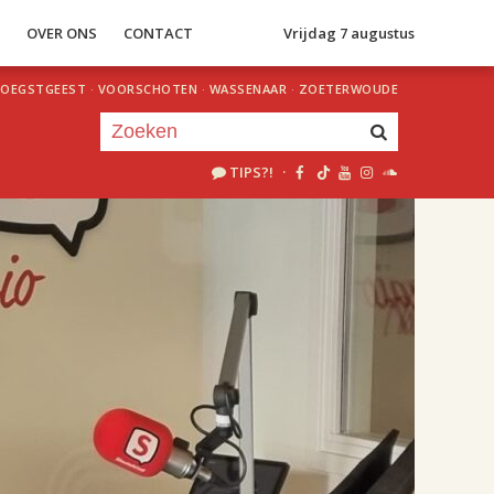
S
OVER ONS
CONTACT
Vrijdag 7 augustus
OEGSTGEEST
·
VOORSCHOTEN
·
WASSENAAR
·
ZOETERWOUDE
TIPS?!
·
Je luistert nu naar
uur 1 van 2
«
Vorig uur
Volgend uur
»
18.00