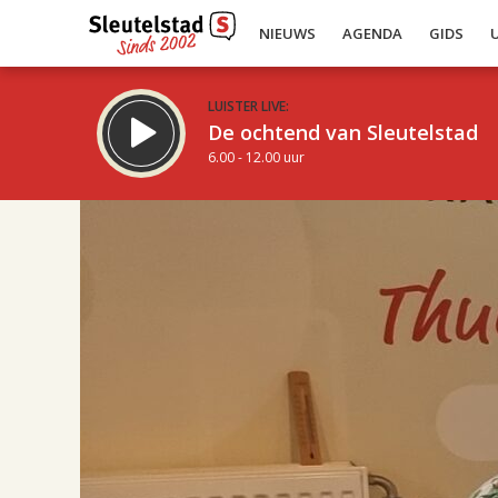
NIEUWS
AGENDA
GIDS
LUISTER LIVE:
De ochtend van Sleutelstad
6.00 - 12.00 uur
17.00
Inklappen