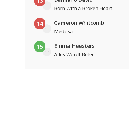
13
11
Born With a Broken Heart
Cameron Whitcomb
14
13
Medusa
Emma Heesters
15
17
Alles Wordt Beter