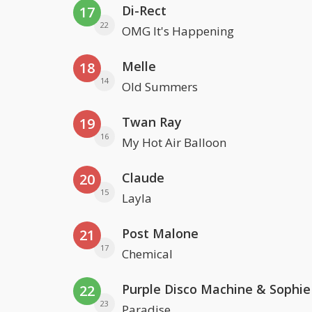
Di-Rect
17
22
OMG It's Happening
Melle
18
14
Old Summers
Twan Ray
19
16
My Hot Air Balloon
Claude
20
15
Layla
Post Malone
21
17
Chemical
22
23
Paradise