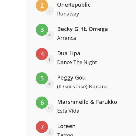
OneRepublic
2
2
Runaway
Becky G. ft. Omega
3
4
Arranca
Dua Lipa
4
3
Dance The Night
Peggy Gou
5
10
(It Goes Like) Nanana
Marshmello & Farukko
6
12
Esta Vida
Loreen
7
5
Tattoo