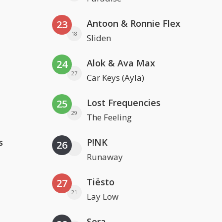
Antoon & Ronnie Flex
23
18
Sliden
Alok & Ava Max
24
27
Car Keys (Ayla)
Lost Frequencies
25
29
The Feeling
s
P!NK
26
Runaway
Tiësto
27
21
Lay Low
Sera