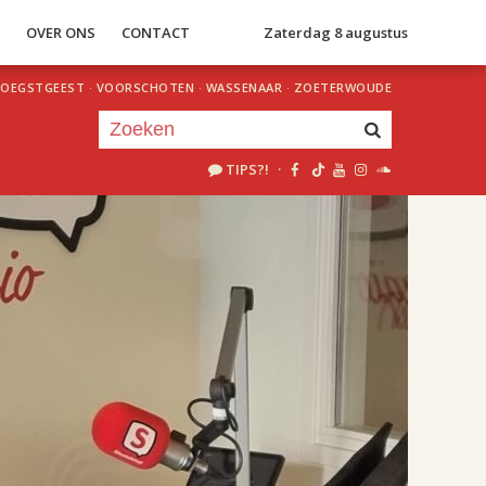
S
OVER ONS
CONTACT
Zaterdag 8 augustus
OEGSTGEEST
·
VOORSCHOTEN
·
WASSENAAR
·
ZOETERWOUDE
TIPS?!
·
Je luistert nu naar
uur 1 van 2
«
Vorig uur
Volgend uur
»
18.00