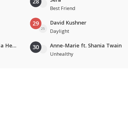
28
Best Friend
David Kushner
29
25
Daylight
Nathan Dawe, Joel Corry & Ella Henderson
Anne-Marie ft. Shania Twain
30
Unhealthy