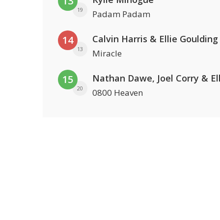
13
19
Padam Padam
Calvin Harris & Ellie Goulding
14
13
Miracle
15
20
0800 Heaven