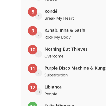
Rondé
8
6
Break My Heart
R3hab, Inna & Sash!
9
7
Rock My Body
Nothing But Thieves
10
8
Overcome
Purple Disco Machine & Kung
11
9
Substitution
Libianca
12
11
People
Kylie Minogue