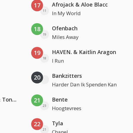
Afrojack & Aloe Blacc
17
11
In My World
Ofenbach
18
19
Miles Away
HAVEN. & Kaitlin Aragon
19
18
I Run
Bankzitters
20
Harder Dan Ik Spenden Kan
David Guetta, Teddy Swims & Tones And I
Bente
21
23
Hoogtevrees
Tyla
22
21
Chanel