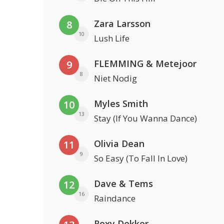
Zara Larsson
8
10
Lush Life
FLEMMING & Metejoor
9
8
Niet Nodig
Myles Smith
10
13
Stay (If You Wanna Dance)
Olivia Dean
11
9
So Easy (To Fall In Love)
Dave & Tems
12
16
Raindance
Roxy Dekker