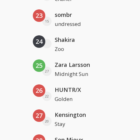
sombr
23
15
undressed
Shakira
24
Zoo
Zara Larsson
25
27
Midnight Sun
HUNTR/X
26
22
Golden
Kensington
27
20
Stay
Son Mieux