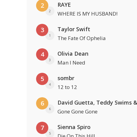
RAYE
2
2
WHERE IS MY HUSBAND!
Taylor Swift
3
1
The Fate Of Ophelia
Olivia Dean
4
3
Man I Need
sombr
5
4
12 to 12
6
6
Gone Gone Gone
Sienna Spiro
7
5
Die On This Hill