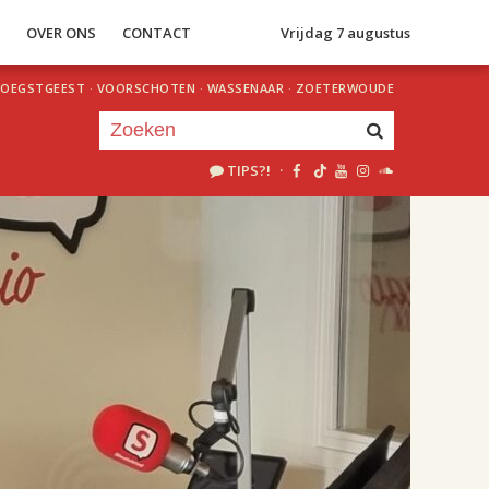
S
OVER ONS
CONTACT
Vrijdag 7 augustus
OEGSTGEEST
·
VOORSCHOTEN
·
WASSENAAR
·
ZOETERWOUDE
TIPS?!
·
Je luistert nu naar
uur 1 van 2
«
Vorig uur
Volgend uur
»
18.00