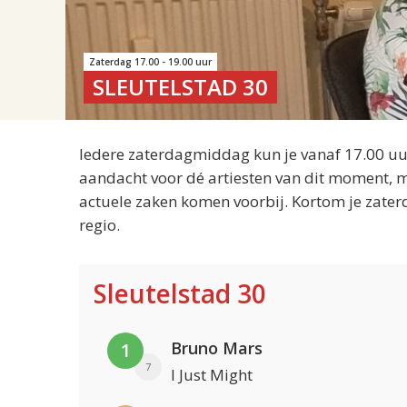
Zaterdag 17.00 - 19.00 uur
SLEUTELSTAD 30
Iedere zaterdagmiddag kun je vanaf 17.00 uur
aandacht voor dé artiesten van dit moment, m
actuele zaken komen voorbij. Kortom je zater
regio.
Sleutelstad 30
Bruno Mars
1
7
I Just Might