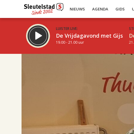
NIEUWS
AGENDA
GIDS
LUISTER LIVE:
ST
De Vrijdagavond met Gijs
D
19.00 - 21.00 uur
21.
17.00
Inklappen