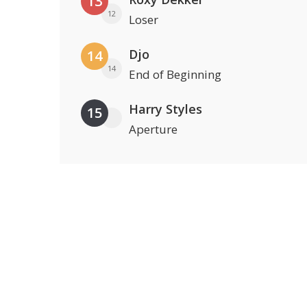
13
12
Loser
Djo
14
14
End of Beginning
Harry Styles
15
Aperture