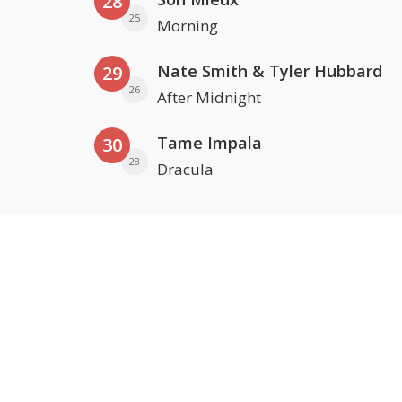
28
25
Morning
Nate Smith & Tyler Hubbard
29
26
After Midnight
Tame Impala
30
28
Dracula