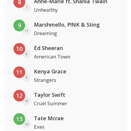
Anne-Marie ft. Shania Twain
8
7
Unhealthy
Marshmello, P!NK & Sting
9
11
Dreaming
Ed Sheeran
10
8
American Town
Kenya Grace
11
9
Strangers
Taylor Swift
12
10
Cruel Summer
Tate Mcrae
13
16
Exes