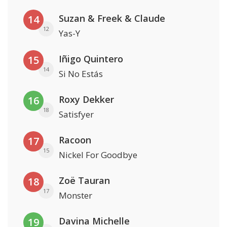
Suzan & Freek & Claude
14
12
Yas-Y
Iñigo Quintero
15
14
Si No Estás
Roxy Dekker
16
18
Satisfyer
Racoon
17
15
Nickel For Goodbye
Zoë Tauran
18
17
Monster
Davina Michelle
19