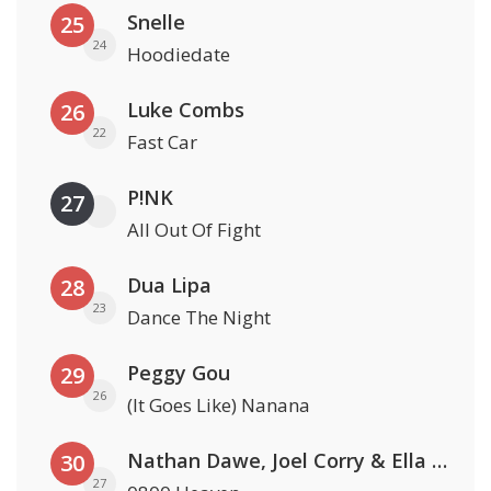
Snelle
25
24
Hoodiedate
Luke Combs
26
22
Fast Car
P!NK
27
All Out Of Fight
Dua Lipa
28
23
Dance The Night
Peggy Gou
29
26
(It Goes Like) Nanana
Nathan Dawe, Joel Corry & Ella Henderson
30
27