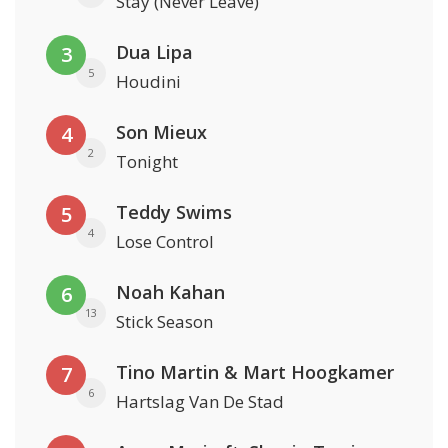
Stay (Never Leave)
Dua Lipa
3
5
Houdini
Son Mieux
4
2
Tonight
Teddy Swims
5
4
Lose Control
Noah Kahan
6
13
Stick Season
Tino Martin & Mart Hoogkamer
7
6
Hartslag Van De Stad