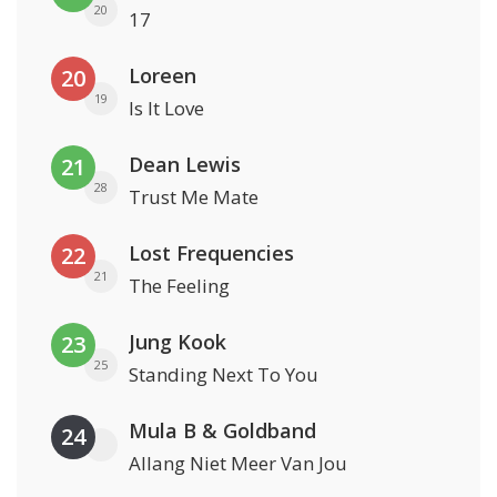
20
17
Loreen
20
19
Is It Love
Dean Lewis
21
28
Trust Me Mate
Lost Frequencies
22
21
The Feeling
Jung Kook
23
25
Standing Next To You
Mula B & Goldband
24
Allang Niet Meer Van Jou