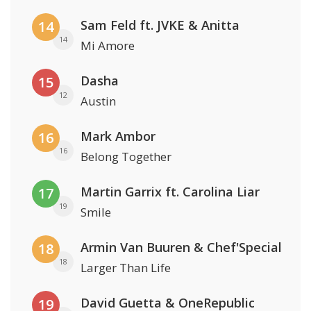
Sam Feld ft. JVKE & Anitta
14
14
Mi Amore
Dasha
15
12
Austin
Mark Ambor
16
16
Belong Together
Martin Garrix ft. Carolina Liar
17
19
Smile
Armin Van Buuren & Chef'Special
18
18
Larger Than Life
David Guetta & OneRepublic
19