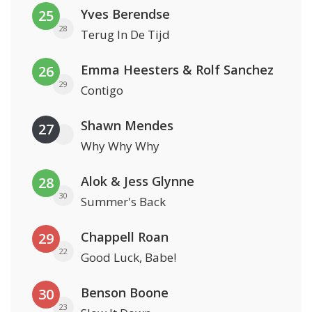
Yves Berendse
25
28
Terug In De Tijd
Emma Heesters & Rolf Sanchez
26
29
Contigo
Shawn Mendes
27
Why Why Why
Alok & Jess Glynne
28
30
Summer's Back
Chappell Roan
29
22
Good Luck, Babe!
Benson Boone
30
23