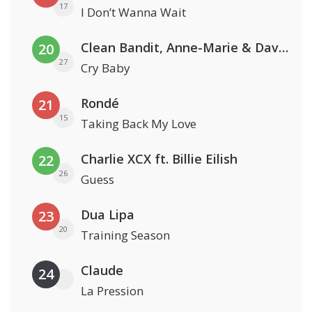
17
I Don’t Wanna Wait
Clean Bandit, Anne-Marie & David Guetta
20
27
Cry Baby
Rondé
21
15
Taking Back My Love
Charlie XCX ft. Billie Eilish
22
26
Guess
Dua Lipa
23
20
Training Season
Claude
24
La Pression