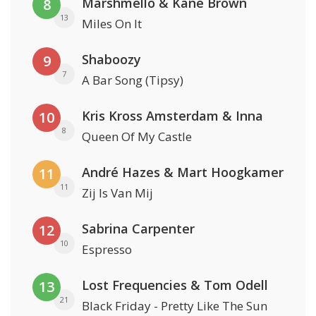
Marshmello & Kane Brown
8
13
Miles On It
Shaboozy
9
7
A Bar Song (Tipsy)
Kris Kross Amsterdam & Inna
10
8
Queen Of My Castle
André Hazes & Mart Hoogkamer
11
11
Zij Is Van Mij
Sabrina Carpenter
12
10
Espresso
Lost Frequencies & Tom Odell
13
21
Black Friday - Pretty Like The Sun