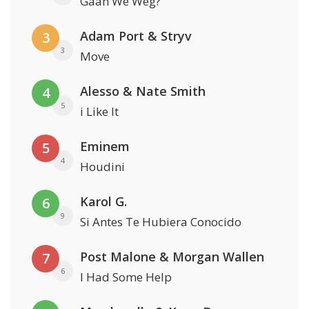
Gaan We Weg?
Adam Port & Stryv
3
3
Move
Alesso & Nate Smith
4
5
i Like It
Eminem
5
4
Houdini
Karol G.
6
9
Si Antes Te Hubiera Conocido
Post Malone & Morgan Wallen
7
6
I Had Some Help