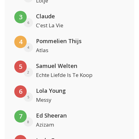
Lotje
Claude
3
6
C'est La Vie
Pommelien Thijs
4
4
Atlas
Samuel Welten
5
2
Echte Liefde Is Te Koop
Lola Young
6
5
Messy
Ed Sheeran
7
8
Azizam