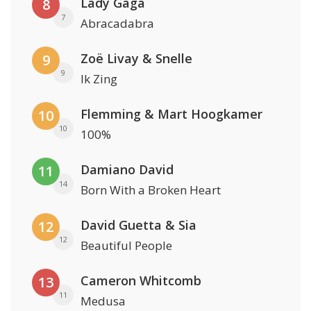
Lady Gaga
8
7
Abracadabra
Zoë Livay & Snelle
9
9
Ik Zing
Flemming & Mart Hoogkamer
10
10
100%
Damiano David
11
14
Born With a Broken Heart
David Guetta & Sia
12
12
Beautiful People
Cameron Whitcomb
13
11
Medusa