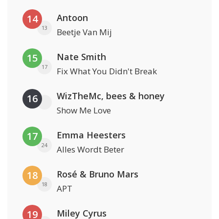
Antoon
14
13
Beetje Van Mij
Nate Smith
15
17
Fix What You Didn't Break
WizTheMc, bees & honey
16
Show Me Love
Emma Heesters
17
24
Alles Wordt Beter
Rosé & Bruno Mars
18
18
APT
Miley Cyrus
19