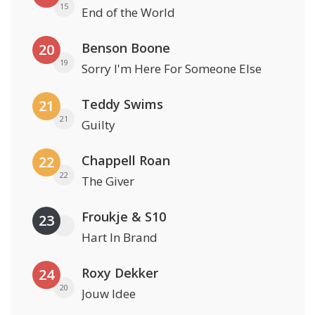
15
End of the World
Benson Boone
20
19
Sorry I'm Here For Someone Else
Teddy Swims
21
21
Guilty
Chappell Roan
22
22
The Giver
Froukje & S10
23
Hart In Brand
Roxy Dekker
24
20
Jouw Idee