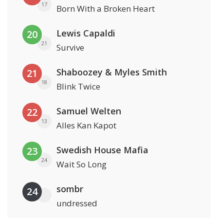
17
Born With a Broken Heart
Lewis Capaldi
20
21
Survive
Shaboozey & Myles Smith
21
18
Blink Twice
Samuel Welten
22
13
Alles Kan Kapot
Swedish House Mafia
23
24
Wait So Long
sombr
24
undressed