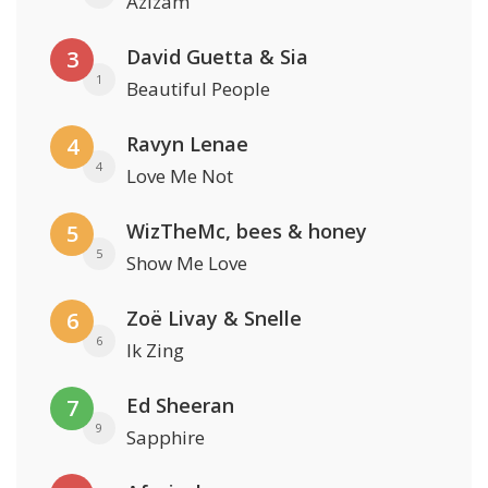
Azizam
David Guetta & Sia
3
1
Beautiful People
Ravyn Lenae
4
4
Love Me Not
WizTheMc, bees & honey
5
5
Show Me Love
Zoë Livay & Snelle
6
6
Ik Zing
Ed Sheeran
7
9
Sapphire