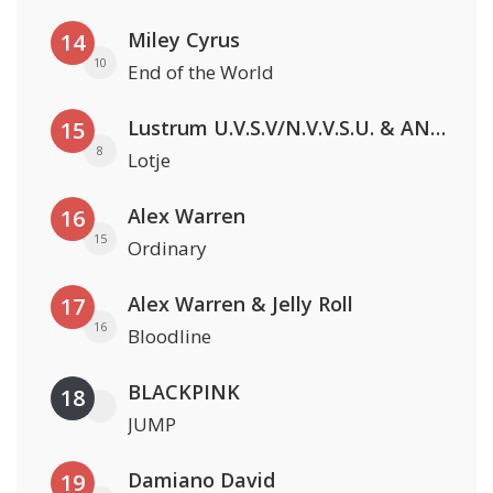
Miley Cyrus
14
10
End of the World
Lustrum U.V.S.V/N.V.V.S.U. & ANNO ONS & Jopke van Dobbenburgh & Roeland Beelen
15
8
Lotje
Alex Warren
16
15
Ordinary
Alex Warren & Jelly Roll
17
16
Bloodline
BLACKPINK
18
JUMP
Damiano David
19