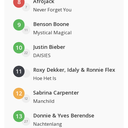
Afrojack
8
7
Never Forget You
Benson Boone
9
11
Mystical Magical
Justin Bieber
10
22
DAISIES
Roxy Dekker, Idaly & Ronnie Flex
11
Hoe Het Is
Sabrina Carpenter
12
12
Manchild
Donnie & Yves Berendse
13
27
Nachtenlang