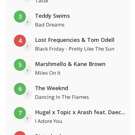
Taste
Teddy Swims
3
4
Bad Dreams
Lost Frequencies & Tom Odell
4
3
Black Friday - Pretty Like The Sun
Marshmello & Kane Brown
5
6
Miles On It
The Weeknd
6
7
Dancing In The Flames
Hugel x Topic x Arash feat. Daecolm
7
9
I Adore You