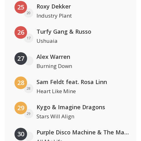
Roxy Dekker
25
20
Industry Plant
Turfy Gang & Russo
26
17
Ushuaia
Alex Warren
27
Burning Down
Sam Feldt feat. Rosa Linn
28
28
Heart Like Mine
Kygo & Imagine Dragons
29
29
Stars Will Align
Purple Disco Machine & The Magician
30