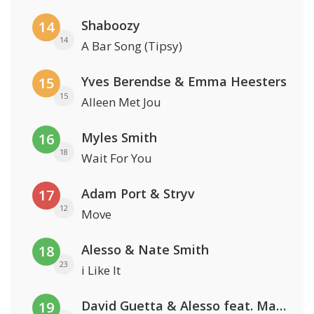
Shaboozy
14
14
A Bar Song (Tipsy)
Yves Berendse & Emma Heesters
15
15
Alleen Met Jou
Myles Smith
16
18
Wait For You
Adam Port & Stryv
17
12
Move
Alesso & Nate Smith
18
23
i Like It
David Guetta & Alesso feat. Madison Love
19