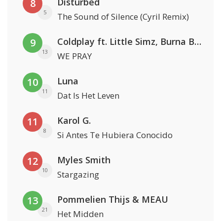
Disturbed
8
5
The Sound of Silence (Cyril Remix)
Coldplay ft. Little Simz, Burna Boy, Elyanna & Tini
9
13
WE PRAY
Luna
10
11
Dat Is Het Leven
Karol G.
11
8
Si Antes Te Hubiera Conocido
Myles Smith
12
10
Stargazing
Pommelien Thijs & MEAU
13
21
Het Midden