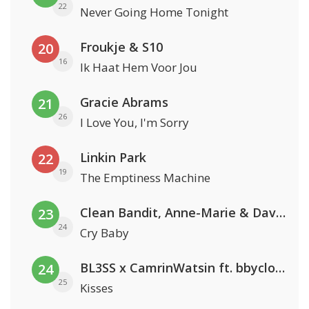
22
Never Going Home Tonight
Froukje & S10
20
16
Ik Haat Hem Voor Jou
Gracie Abrams
21
26
I Love You, I'm Sorry
Linkin Park
22
19
The Emptiness Machine
Clean Bandit, Anne-Marie & David Guetta
23
24
Cry Baby
BL3SS x CamrinWatsin ft. bbyclose
24
25
Kisses