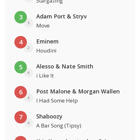
Stargazing
Adam Port & Stryv
3
5
Move
Eminem
4
2
Houdini
Alesso & Nate Smith
5
9
i Like It
Post Malone & Morgan Wallen
6
4
I Had Some Help
Shaboozy
7
6
A Bar Song (Tipsy)