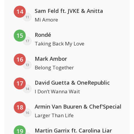
Sam Feld ft. JVKE & Anitta
14
11
Mi Amore
Rondé
15
17
Taking Back My Love
Mark Ambor
16
13
Belong Together
David Guetta & OneRepublic
17
14
I Don’t Wanna Wait
Armin Van Buuren & Chef'Special
18
16
Larger Than Life
Martin Garrix ft. Carolina Liar
19