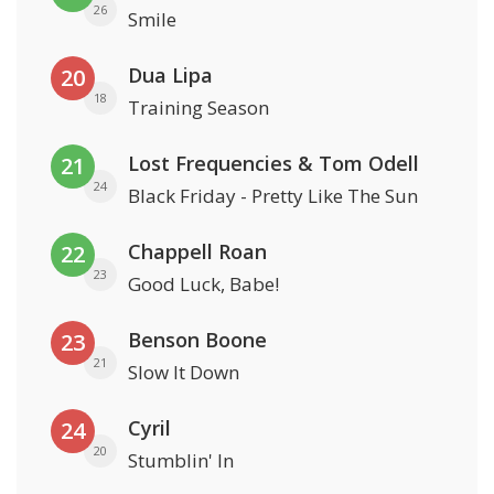
26
Smile
Dua Lipa
20
18
Training Season
Lost Frequencies & Tom Odell
21
24
Black Friday - Pretty Like The Sun
Chappell Roan
22
23
Good Luck, Babe!
Benson Boone
23
21
Slow It Down
Cyril
24
20
Stumblin' In