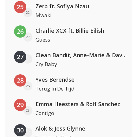
Zerb ft. Sofiya Nzau
25
22
Mwaki
Charlie XCX ft. Billie Eilish
26
27
Guess
Clean Bandit, Anne-Marie & David Guetta
27
Cry Baby
Yves Berendse
28
25
Terug In De Tijd
Emma Heesters & Rolf Sanchez
29
28
Contigo
Alok & Jess Glynne
30