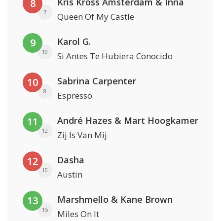
Kris Kross Amsterdam & Inna
8
7
Queen Of My Castle
Karol G.
9
19
Si Antes Te Hubiera Conocido
Sabrina Carpenter
10
8
Espresso
André Hazes & Mart Hoogkamer
11
12
Zij Is Van Mij
Dasha
12
10
Austin
Marshmello & Kane Brown
13
15
Miles On It