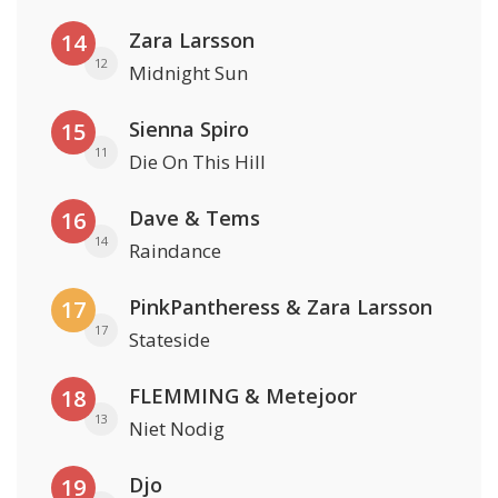
Zara Larsson
14
12
Midnight Sun
Sienna Spiro
15
11
Die On This Hill
Dave & Tems
16
14
Raindance
PinkPantheress & Zara Larsson
17
17
Stateside
FLEMMING & Metejoor
18
13
Niet Nodig
Djo
19