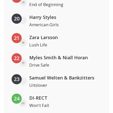
16
End of Beginning
Harry Styles
20
American Girls
Zara Larsson
21
18
Lush Life
Myles Smith & Niall Horan
22
19
Drive Safe
Samuel Welten & Bankzitters
23
Uitslover
DI-RECT
24
26
Won't Fall