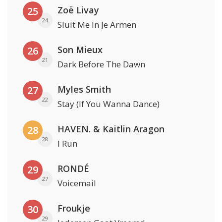
Zoë Livay
25
24
Sluit Me In Je Armen
Son Mieux
26
21
Dark Before The Dawn
Myles Smith
27
22
Stay (If You Wanna Dance)
HAVEN. & Kaitlin Aragon
28
28
I Run
RONDÉ
29
27
Voicemail
Froukje
30
29