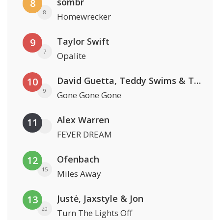
sombr
8
8
Homewrecker
Taylor Swift
9
7
Opalite
David Guetta, Teddy Swims & Tones And I
10
9
Gone Gone Gone
Alex Warren
11
FEVER DREAM
Ofenbach
12
15
Miles Away
Justė, Jaxstyle & Jon
13
20
Turn The Lights Off