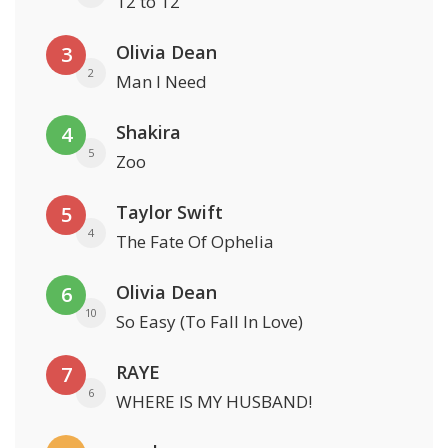
12 to 12
Olivia Dean
3
2
Man I Need
Shakira
4
5
Zoo
Taylor Swift
5
4
The Fate Of Ophelia
Olivia Dean
6
10
So Easy (To Fall In Love)
RAYE
7
6
WHERE IS MY HUSBAND!