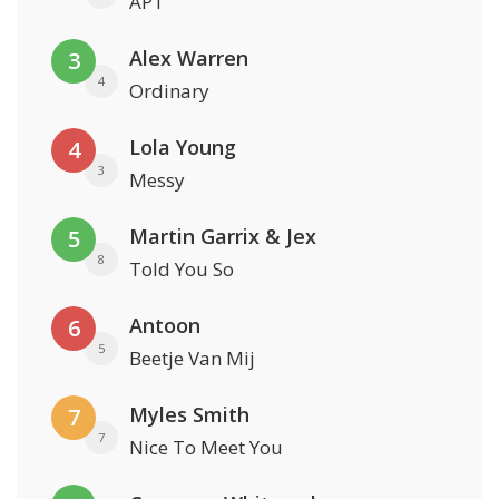
APT
Alex Warren
3
4
Ordinary
Lola Young
4
3
Messy
Martin Garrix & Jex
5
8
Told You So
Antoon
6
5
Beetje Van Mij
Myles Smith
7
7
Nice To Meet You