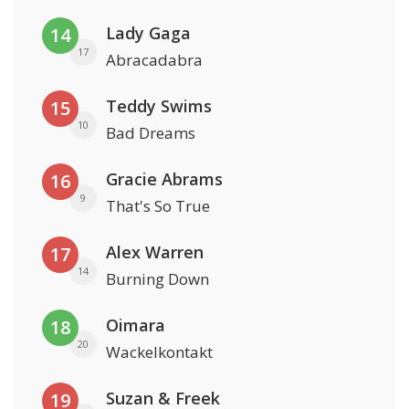
Lady Gaga
14
17
Abracadabra
Teddy Swims
15
10
Bad Dreams
Gracie Abrams
16
9
That's So True
Alex Warren
17
14
Burning Down
Oimara
18
20
Wackelkontakt
Suzan & Freek
19