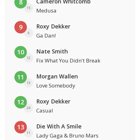
Cameron Whitcomb
8
15
Medusa
Roxy Dekker
9
6
Ga Dan!
Nate Smith
10
12
Fix What You Didn't Break
Morgan Wallen
11
13
Love Somebody
Roxy Dekker
12
24
Casual
Die With A Smile
13
11
Lady Gaga & Bruno Mars