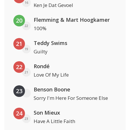
16
Ken Je Dat Gevoel
Flemming & Mart Hoogkamer
20
22
100%
Teddy Swims
21
19
Guilty
Rondé
22
21
Love Of My Life
Benson Boone
23
Sorry I'm Here For Someone Else
Son Mieux
24
23
Have A Little Faith