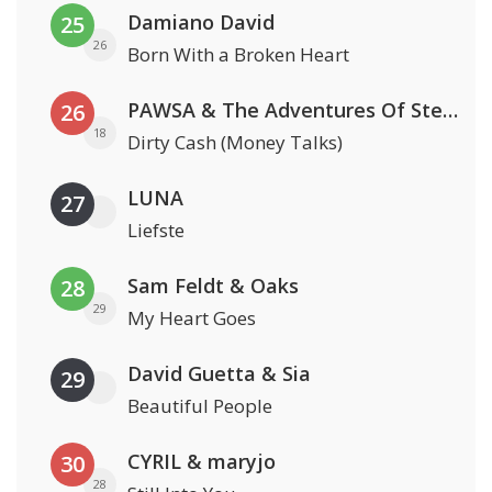
Damiano David
25
26
Born With a Broken Heart
PAWSA & The Adventures Of Stevie V
26
18
Dirty Cash (Money Talks)
LUNA
27
Liefste
Sam Feldt & Oaks
28
29
My Heart Goes
David Guetta & Sia
29
Beautiful People
CYRIL & maryjo
30
28