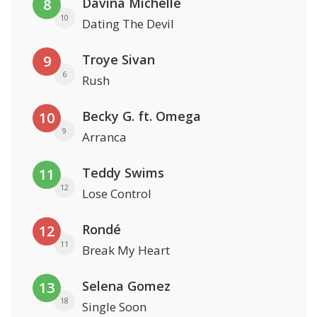
Davina Michelle
8
10
Dating The Devil
Troye Sivan
9
6
Rush
Becky G. ft. Omega
10
9
Arranca
Teddy Swims
11
12
Lose Control
Rondé
12
11
Break My Heart
Selena Gomez
13
18
Single Soon