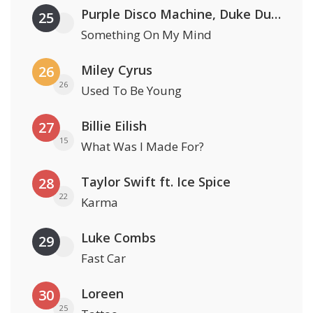
Purple Disco Machine, Duke Dumont & Nothing But Thieves
25
Something On My Mind
Miley Cyrus
26
26
Used To Be Young
Billie Eilish
27
15
What Was I Made For?
Taylor Swift ft. Ice Spice
28
22
Karma
Luke Combs
29
Fast Car
Loreen
30
25