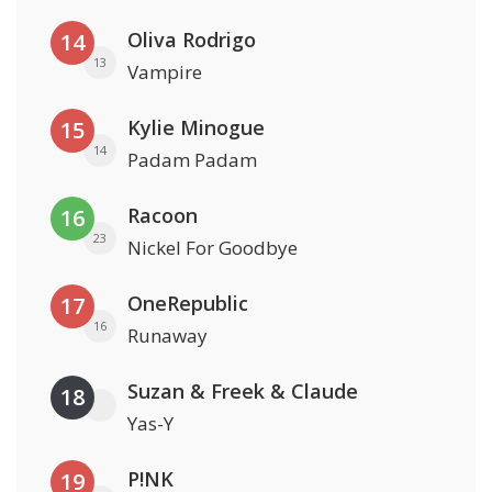
Oliva Rodrigo
14
13
Vampire
Kylie Minogue
15
14
Padam Padam
Racoon
16
23
Nickel For Goodbye
OneRepublic
17
16
Runaway
Suzan & Freek & Claude
18
Yas-Y
P!NK
19