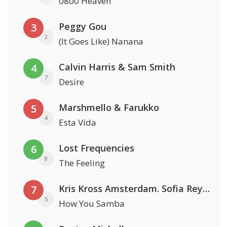
0800 Heaven
Peggy Gou
3
2
(It Goes Like) Nanana
Calvin Harris & Sam Smith
4
7
Desire
Marshmello & Farukko
5
4
Esta Vida
Lost Frequencies
6
8
The Feeling
Kris Kross Amsterdam. Sofia Reyes & Tinie Tempah
7
5
How You Samba