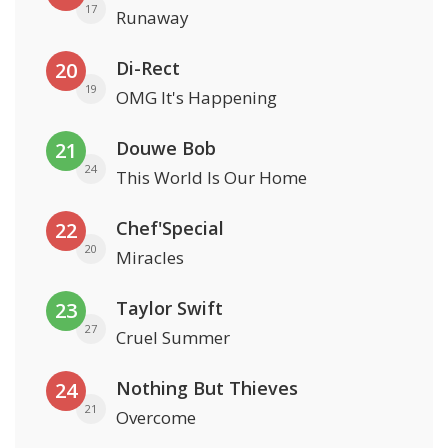
17
Runaway
Di-Rect
20
19
OMG It's Happening
Douwe Bob
21
24
This World Is Our Home
Chef'Special
22
20
Miracles
Taylor Swift
23
27
Cruel Summer
Nothing But Thieves
24
21
Overcome