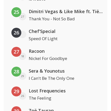
Dimitri Vegas & Like Mike ft. Tiësto, W&W & Dido
25
27
Thank You - Not So Bad
Chef'Special
26
Speed Of Light
Racoon
27
18
Nickel For Goodbye
Sera & Younotus
28
29
I Can't Be The Only One
Lost Frequencies
29
26
The Feeling
Zoë Tauran