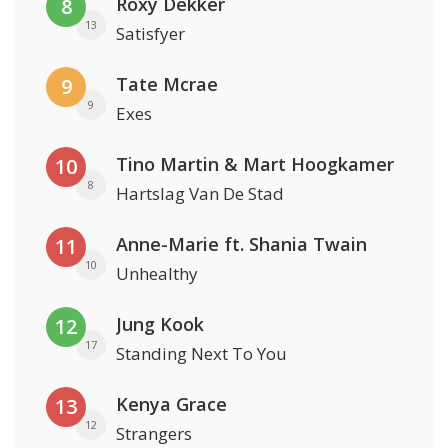
Roxy Dekker
8
13
Satisfyer
Tate Mcrae
9
9
Exes
Tino Martin & Mart Hoogkamer
10
8
Hartslag Van De Stad
Anne-Marie ft. Shania Twain
11
10
Unhealthy
Jung Kook
12
17
Standing Next To You
Kenya Grace
13
12
Strangers