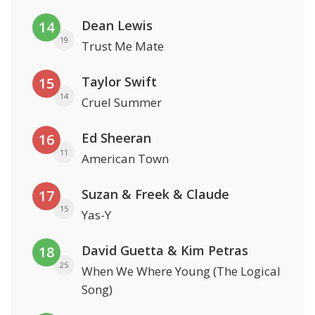
Dean Lewis
14
19
Trust Me Mate
Taylor Swift
15
14
Cruel Summer
Ed Sheeran
16
11
American Town
Suzan & Freek & Claude
17
15
Yas-Y
David Guetta & Kim Petras
18
25
When We Where Young (The Logical
Song)