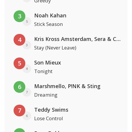
Greedy
Noah Kahan
3
5
Stick Season
Kris Kross Amsterdam, Sera & Conor Maynard
4
3
Stay (Never Leave)
Son Mieux
5
4
Tonight
Marshmello, P!NK & Sting
6
7
Dreaming
Teddy Swims
7
6
Lose Control