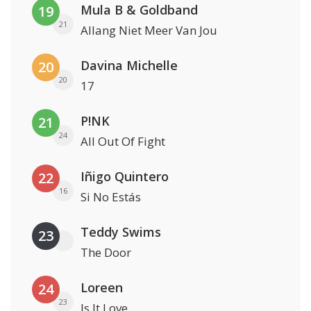
Mula B & Goldband
19
21
Allang Niet Meer Van Jou
Davina Michelle
20
20
17
P!NK
21
24
All Out Of Fight
Iñigo Quintero
22
16
Si No Estás
Teddy Swims
23
The Door
Loreen
24
23
Is It Love