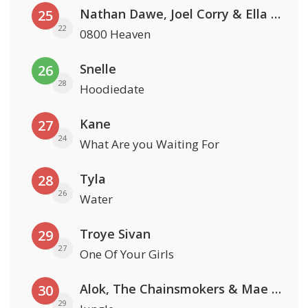
Nathan Dawe, Joel Corry & Ella Henderson
25
22
0800 Heaven
Snelle
26
28
Hoodiedate
Kane
27
24
What Are you Waiting For
Tyla
28
26
Water
Troye Sivan
29
27
One Of Your Girls
Alok, The Chainsmokers & Mae Stephens
30
29