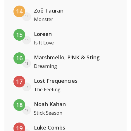
Zoë Tauran
14
14
Monster
Loreen
15
16
Is It Love
Marshmello, P!NK & Sting
16
18
Dreaming
Lost Frequencies
17
13
The Feeling
Noah Kahan
18
19
Stick Season
Luke Combs
19