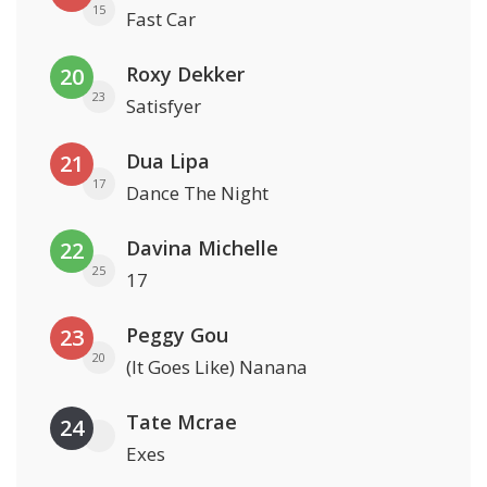
15
Fast Car
Roxy Dekker
20
23
Satisfyer
Dua Lipa
21
17
Dance The Night
Davina Michelle
22
25
17
Peggy Gou
23
20
(It Goes Like) Nanana
Tate Mcrae
24
Exes