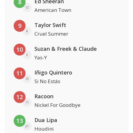
Ed Sheeran
8
12
American Town
Taylor Swift
9
8
Cruel Summer
Suzan & Freek & Claude
10
9
Yas-Y
Iñigo Quintero
11
10
Si No Estás
Racoon
12
11
Nickel For Goodbye
Dua Lipa
13
21
Houdini