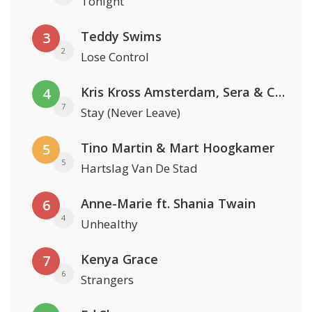
Tonight
Teddy Swims
3
2
Lose Control
Kris Kross Amsterdam, Sera & Conor Maynard
4
7
Stay (Never Leave)
Tino Martin & Mart Hoogkamer
5
5
Hartslag Van De Stad
Anne-Marie ft. Shania Twain
6
4
Unhealthy
Kenya Grace
7
6
Strangers