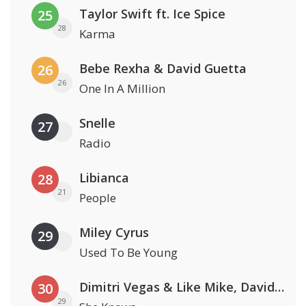
Taylor Swift ft. Ice Spice
25
28
Karma
Bebe Rexha & David Guetta
26
26
One In A Million
Snelle
27
Radio
Libianca
28
21
People
Miley Cyrus
29
Used To Be Young
Dimitri Vegas & Like Mike, David Guetta & Afro Bros ft. Akon
30
29