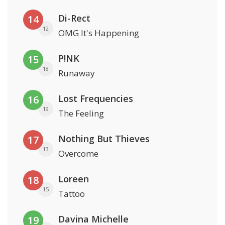
Di-Rect
14
12
OMG It's Happening
P!NK
15
18
Runaway
Lost Frequencies
16
19
The Feeling
Nothing But Thieves
17
13
Overcome
Loreen
18
15
Tattoo
Davina Michelle
19