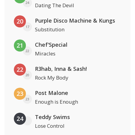
24
Dating The Devil
Purple Disco Machine & Kungs
20
17
Substitution
Chef'Special
21
22
Miracles
R3hab, Inna & Sash!
22
20
Rock My Body
Post Malone
23
23
Enough is Enough
Teddy Swims
24
Lose Control