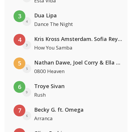
Esta Vida
Dua Lipa
3
4
Dance The Night
Kris Kross Amsterdam. Sofia Reyes & Tinie Tempah
4
3
How You Samba
Nathan Dawe, Joel Corry & Ella Henderson
5
5
0800 Heaven
Troye Sivan
6
9
Rush
Becky G. ft. Omega
7
6
Arranca