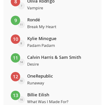
Oliva Rodrigo
8
7
Vampire
Rondé
9
11
Break My Heart
Kylie Minogue
10
8
Padam Padam
Calvin Harris & Sam Smith
11
14
Desire
OneRepublic
12
10
Runaway
Billie Eilish
13
16
What Was I Made For?