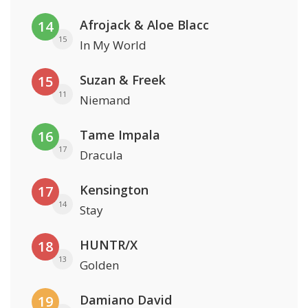
Afrojack & Aloe Blacc
14
15
In My World
Suzan & Freek
15
11
Niemand
Tame Impala
16
17
Dracula
Kensington
17
14
Stay
HUNTR/X
18
13
Golden
Damiano David
19