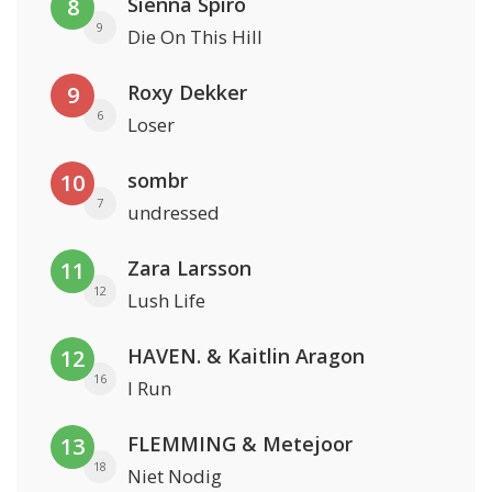
Sienna Spiro
8
9
Die On This Hill
Roxy Dekker
9
6
Loser
sombr
10
7
undressed
Zara Larsson
11
12
Lush Life
HAVEN. & Kaitlin Aragon
12
16
I Run
FLEMMING & Metejoor
13
18
Niet Nodig