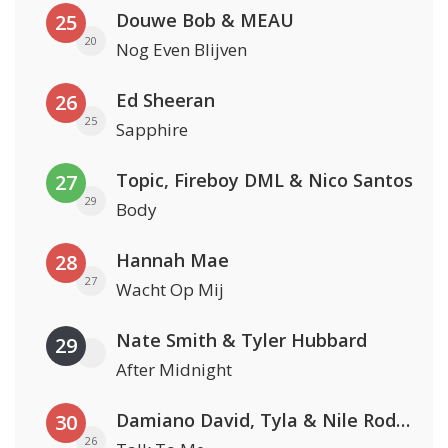
Douwe Bob & MEAU
25
20
Nog Even Blijven
Ed Sheeran
26
25
Sapphire
Topic, Fireboy DML & Nico Santos
27
29
Body
Hannah Mae
28
27
Wacht Op Mij
Nate Smith & Tyler Hubbard
29
After Midnight
Damiano David, Tyla & Nile Rodgers
30
26