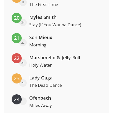
19
The First Time
Myles Smith
20
24
Stay (If You Wanna Dance)
Son Mieux
21
22
Morning
Marshmello & Jelly Roll
22
21
Holy Water
Lady Gaga
23
23
The Dead Dance
Ofenbach
24
Miles Away