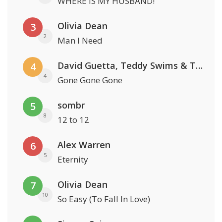
WHERE IS MY HUSBAND!
Olivia Dean
3
2
Man I Need
David Guetta, Teddy Swims & Tones And I
4
4
Gone Gone Gone
sombr
5
8
12 to 12
Alex Warren
6
5
Eternity
Olivia Dean
7
10
So Easy (To Fall In Love)