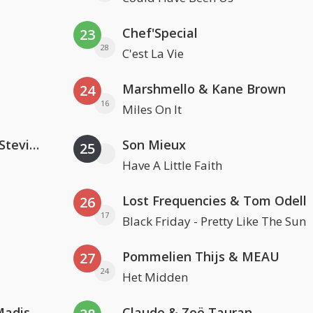
Chef'Special
23
28
C'est La Vie
Marshmello & Kane Brown
24
16
Miles On It
PAWSA & The Adventures Of Stevie V
Son Mieux
25
Have A Little Faith
Lost Frequencies & Tom Odell
26
17
Black Friday - Pretty Like The Sun
Pommelien Thijs & MEAU
27
24
Het Midden
David Guetta & Alesso feat. Madison Love
Claude & Zoë Tauran