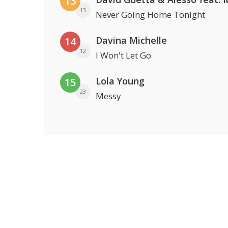
13
13
Never Going Home Tonight
Davina Michelle
14
12
I Won't Let Go
Lola Young
15
23
Messy