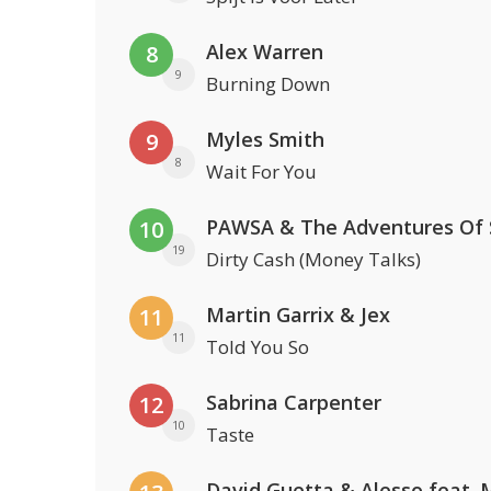
Alex Warren
8
9
Burning Down
Myles Smith
9
8
Wait For You
10
19
Dirty Cash (Money Talks)
Martin Garrix & Jex
11
11
Told You So
Sabrina Carpenter
12
10
Taste