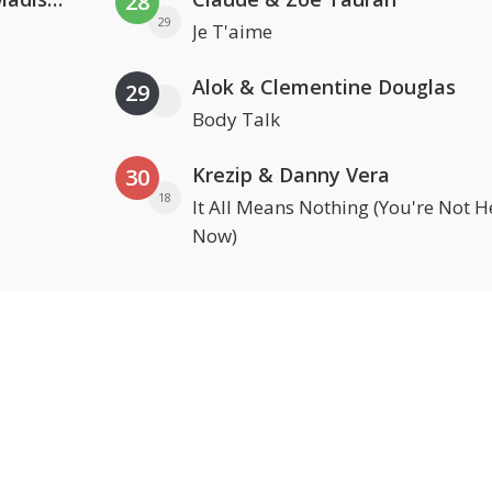
28
29
Je T'aime
Alok & Clementine Douglas
29
Body Talk
Krezip & Danny Vera
30
18
It All Means Nothing (You're Not H
Now)