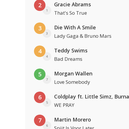
Gracie Abrams
2
1
That's So True
Die With A Smile
3
3
Lady Gaga & Bruno Mars
Teddy Swims
4
4
Bad Dreams
Morgan Wallen
5
7
Love Somebody
6
5
WE PRAY
Martin Morero
7
6
Spijt Is Voor Later