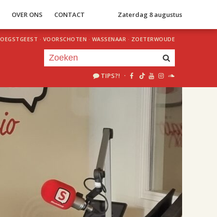
S
OVER ONS
CONTACT
Zaterdag 8 augustus
OEGSTGEEST
·
VOORSCHOTEN
·
WASSENAAR
·
ZOETERWOUDE
TIPS?!
·
Je luistert nu naar
uur 1 van 2
«
Vorig uur
Volgend uur
»
18.00