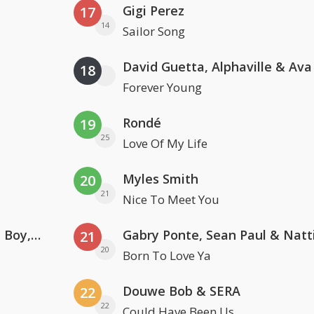
Gigi Perez
17
14
Sailor Song
David Guetta, Alphaville & Av
18
Forever Young
Rondé
19
25
Love Of My Life
Myles Smith
20
21
Nice To Meet You
Coldplay ft. Little Simz, Burna Boy, Elyanna & Tini
21
20
Born To Love Ya
Douwe Bob & SERA
22
22
Could Have Been Us