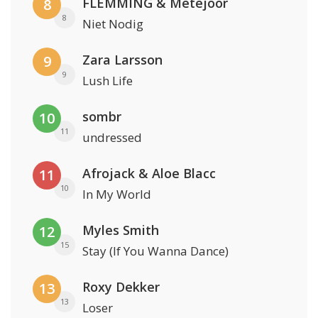
FLEMMING & Metejoor
8
8
Niet Nodig
Zara Larsson
9
9
Lush Life
sombr
10
11
undressed
Afrojack & Aloe Blacc
11
10
In My World
Myles Smith
12
15
Stay (If You Wanna Dance)
Roxy Dekker
13
13
Loser