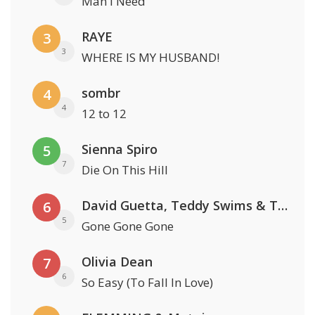
Man I Need
RAYE
3
3
WHERE IS MY HUSBAND!
sombr
4
4
12 to 12
Sienna Spiro
5
7
Die On This Hill
David Guetta, Teddy Swims & Tones And I
6
5
Gone Gone Gone
Olivia Dean
7
6
So Easy (To Fall In Love)