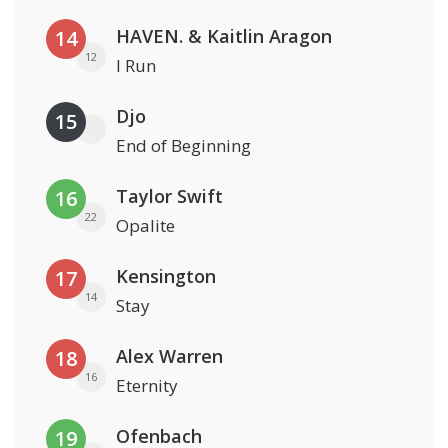
HAVEN. & Kaitlin Aragon
14
12
I Run
Djo
15
End of Beginning
Taylor Swift
16
22
Opalite
Kensington
17
14
Stay
Alex Warren
18
16
Eternity
Ofenbach
19