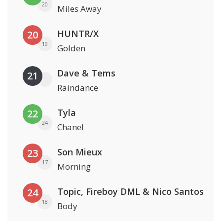
20
Miles Away
HUNTR/X
20
19
Golden
Dave & Tems
21
Raindance
Tyla
22
24
Chanel
Son Mieux
23
17
Morning
Topic, Fireboy DML & Nico Santos
24
18
Body