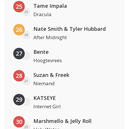
Tame Impala
25
23
Dracula
Nate Smith & Tyler Hubbard
26
26
After Midnight
Bente
27
Hoogtevrees
Suzan & Freek
28
21
Niemand
KATSEYE
29
Internet Girl
Marshmello & Jelly Roll
30
25