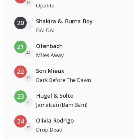
15
Opalite
Shakira &. Burna Boy
20
DAI DAI
Ofenbach
21
22
Miles Away
Son Mieux
22
21
Dark Before The Dawn
Hugel & Solto
23
26
Jamaican (Bam Bam)
Olivia Rodrigo
24
19
Drop Dead