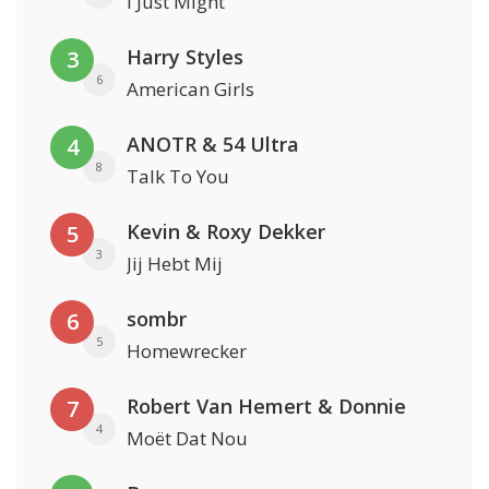
I Just Might
Harry Styles
3
6
American Girls
ANOTR & 54 Ultra
4
8
Talk To You
Kevin & Roxy Dekker
5
3
Jij Hebt Mij
sombr
6
5
Homewrecker
Robert Van Hemert & Donnie
7
4
Moët Dat Nou