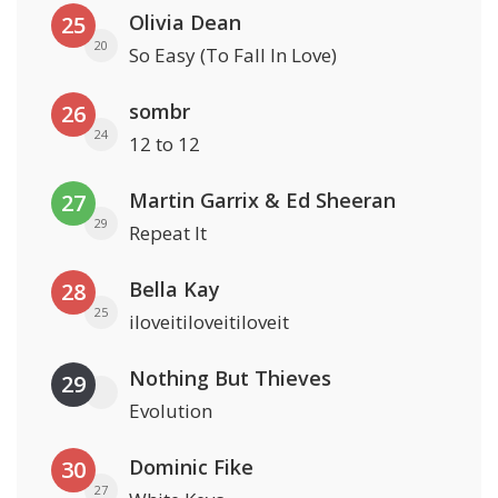
Olivia Dean
25
20
So Easy (To Fall In Love)
sombr
26
24
12 to 12
Martin Garrix & Ed Sheeran
27
29
Repeat It
Bella Kay
28
25
iloveitiloveitiloveit
Nothing But Thieves
29
Evolution
Dominic Fike
30
27