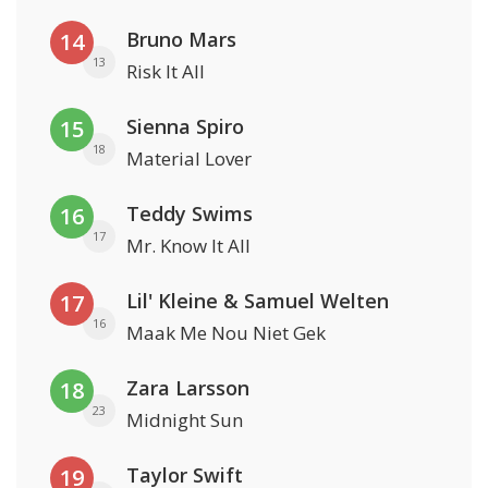
Bruno Mars
14
13
Risk It All
Sienna Spiro
15
18
Material Lover
Teddy Swims
16
17
Mr. Know It All
Lil' Kleine & Samuel Welten
17
16
Maak Me Nou Niet Gek
Zara Larsson
18
23
Midnight Sun
Taylor Swift
19