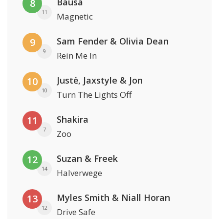
Bausa
8
11
Magnetic
Sam Fender & Olivia Dean
9
9
Rein Me In
Justė, Jaxstyle & Jon
10
10
Turn The Lights Off
Shakira
11
7
Zoo
Suzan & Freek
12
14
Halverwege
Myles Smith & Niall Horan
13
12
Drive Safe