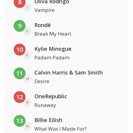
Oliva Rodrigo
8
7
Vampire
Rondé
9
11
Break My Heart
Kylie Minogue
10
8
Padam Padam
Calvin Harris & Sam Smith
11
14
Desire
OneRepublic
12
10
Runaway
Billie Eilish
13
16
What Was I Made For?