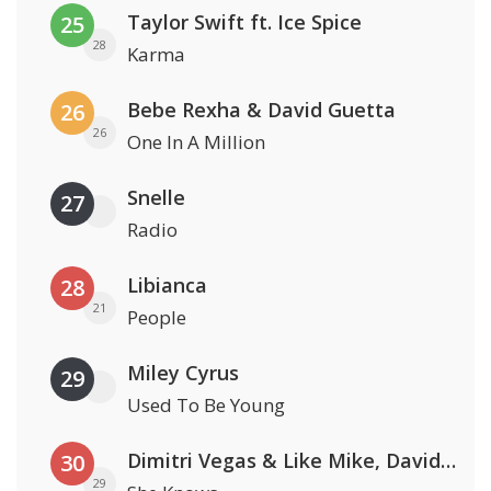
Taylor Swift ft. Ice Spice
25
28
Karma
Bebe Rexha & David Guetta
26
26
One In A Million
Snelle
27
Radio
Libianca
28
21
People
Miley Cyrus
29
Used To Be Young
Dimitri Vegas & Like Mike, David Guetta & Afro Bros ft. Akon
30
29