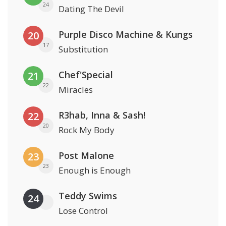
24
Dating The Devil
Purple Disco Machine & Kungs
20
17
Substitution
Chef'Special
21
22
Miracles
R3hab, Inna & Sash!
22
20
Rock My Body
Post Malone
23
23
Enough is Enough
Teddy Swims
24
Lose Control