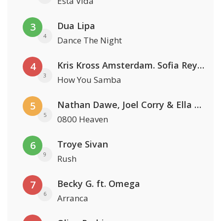
Esta Vida
Dua Lipa
3
4
Dance The Night
Kris Kross Amsterdam. Sofia Reyes & Tinie Tempah
4
3
How You Samba
Nathan Dawe, Joel Corry & Ella Henderson
5
5
0800 Heaven
Troye Sivan
6
9
Rush
Becky G. ft. Omega
7
6
Arranca