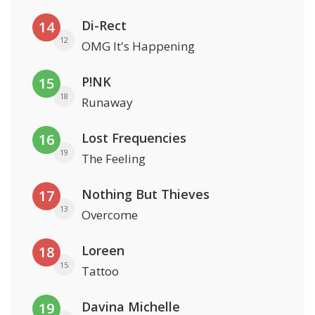
Di-Rect
14
12
OMG It's Happening
P!NK
15
18
Runaway
Lost Frequencies
16
19
The Feeling
Nothing But Thieves
17
13
Overcome
Loreen
18
15
Tattoo
Davina Michelle
19