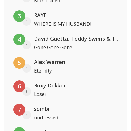
Man I Need
RAYE
3
4
WHERE IS MY HUSBAND!
David Guetta, Teddy Swims & Tones And I
4
8
Gone Gone Gone
Alex Warren
5
5
Eternity
Roxy Dekker
6
3
Loser
sombr
7
6
undressed