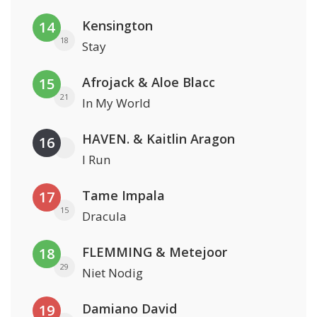
Kensington
14
18
Stay
Afrojack & Aloe Blacc
15
21
In My World
HAVEN. & Kaitlin Aragon
16
I Run
Tame Impala
17
15
Dracula
FLEMMING & Metejoor
18
29
Niet Nodig
Damiano David
19