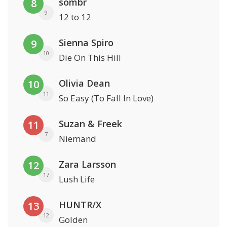
sombr
8
9
12 to 12
Sienna Spiro
9
10
Die On This Hill
Olivia Dean
10
11
So Easy (To Fall In Love)
Suzan & Freek
11
7
Niemand
Zara Larsson
12
17
Lush Life
HUNTR/X
13
12
Golden