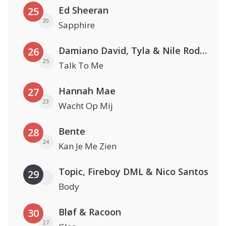
Ed Sheeran
25
20
Sapphire
Damiano David, Tyla & Nile Rodgers
26
25
Talk To Me
Hannah Mae
27
23
Wacht Op Mij
Bente
28
24
Kan Je Me Zien
Topic, Fireboy DML & Nico Santos
29
Body
Bløf & Racoon
30
27