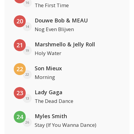
16
The First Time
Douwe Bob & MEAU
20
14
Nog Even Blijven
Marshmello & Jelly Roll
21
19
Holy Water
Son Mieux
22
22
Morning
Lady Gaga
23
13
The Dead Dance
Myles Smith
24
26
Stay (If You Wanna Dance)