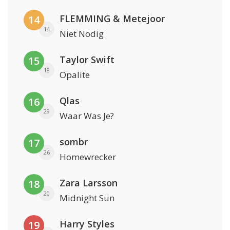
FLEMMING & Metejoor
14
14
Niet Nodig
Taylor Swift
15
18
Opalite
Qlas
16
29
Waar Was Je?
sombr
17
26
Homewrecker
Zara Larsson
18
20
Midnight Sun
Harry Styles
19