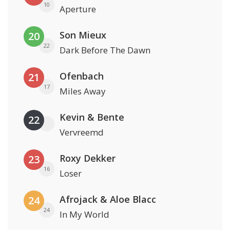
10
Aperture
Son Mieux
20
22
Dark Before The Dawn
Ofenbach
21
17
Miles Away
Kevin & Bente
22
Vervreemd
Roxy Dekker
23
16
Loser
Afrojack & Aloe Blacc
24
24
In My World