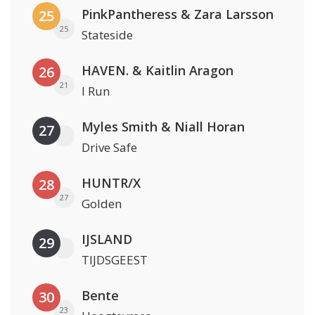
PinkPantheress & Zara Larsson
25
25
Stateside
HAVEN. & Kaitlin Aragon
26
21
I Run
Myles Smith & Niall Horan
27
Drive Safe
HUNTR/X
28
27
Golden
IJSLAND
29
TIJDSGEEST
Bente
30
23