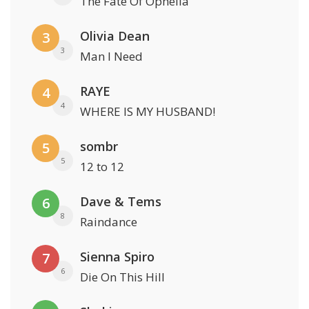
The Fate Of Ophelia
Olivia Dean
3
3
Man I Need
RAYE
4
4
WHERE IS MY HUSBAND!
sombr
5
5
12 to 12
Dave & Tems
6
8
Raindance
Sienna Spiro
7
6
Die On This Hill