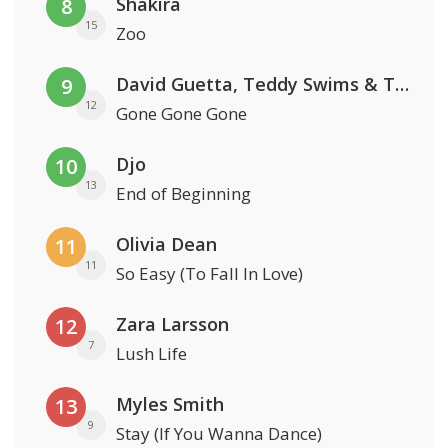
Shakira
8
15
Zoo
David Guetta, Teddy Swims & Tones And I
9
12
Gone Gone Gone
Djo
10
13
End of Beginning
Olivia Dean
11
11
So Easy (To Fall In Love)
Zara Larsson
12
7
Lush Life
Myles Smith
13
9
Stay (If You Wanna Dance)