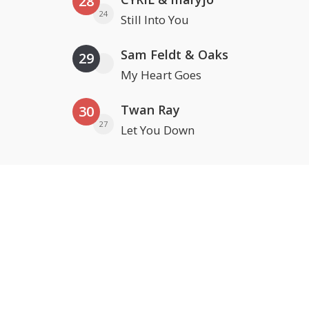
28
24
Still Into You
Sam Feldt & Oaks
29
My Heart Goes
Twan Ray
30
27
Let You Down