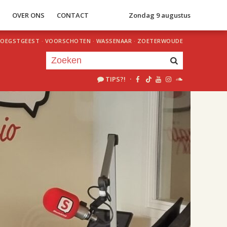
S
OVER ONS
CONTACT
Zondag 9 augustus
OEGSTGEEST
·
VOORSCHOTEN
·
WASSENAAR
·
ZOETERWOUDE
TIPS?!
·
Je luistert nu naar
uur 1 van 2
«
Vorig uur
Volgend uur
»
18.00