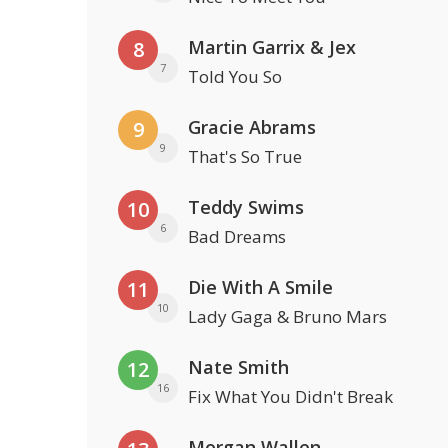
Martin Garrix & Jex
8
7
Told You So
Gracie Abrams
9
9
That's So True
Teddy Swims
10
6
Bad Dreams
Die With A Smile
11
10
Lady Gaga & Bruno Mars
Nate Smith
12
16
Fix What You Didn't Break
Morgan Wallen