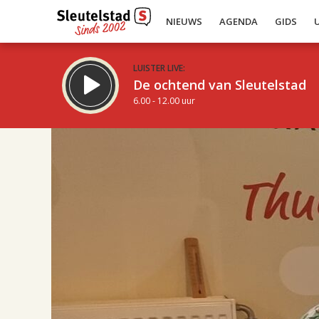
NIEUWS
AGENDA
GIDS
LUISTER LIVE:
De ochtend van Sleutelstad
6.00 - 12.00 uur
17.00
Inklappen