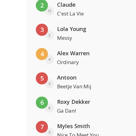
Claude
2
12
C'est La Vie
Lola Young
3
2
Messy
Alex Warren
4
4
Ordinary
Antoon
5
3
Beetje Van Mij
Roxy Dekker
6
8
Ga Dan!
Myles Smith
7
5
Nice To Meet You