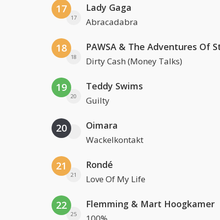
Lady Gaga
17
17
Abracadabra
18
18
Dirty Cash (Money Talks)
Teddy Swims
19
20
Guilty
Oimara
20
Wackelkontakt
Rondé
21
21
Love Of My Life
Flemming & Mart Hoogkamer
22
25
100%