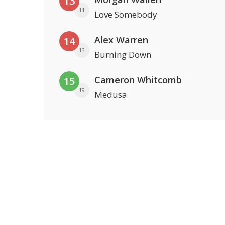
13
11
Love Somebody
Alex Warren
14
13
Burning Down
Cameron Whitcomb
15
19
Medusa