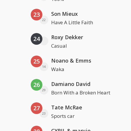
Son Mieux
23
22
Have A Little Faith
Roxy Dekker
24
Casual
Noano & Emms
25
14
Waka
Damiano David
26
29
Born With a Broken Heart
Tate McRae
27
23
Sports car
CYRIL & maryjo