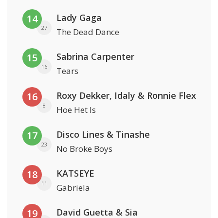
Lady Gaga
14
27
The Dead Dance
Sabrina Carpenter
15
16
Tears
Roxy Dekker, Idaly & Ronnie Flex
16
8
Hoe Het Is
Disco Lines & Tinashe
17
23
No Broke Boys
KATSEYE
18
11
Gabriela
David Guetta & Sia
19