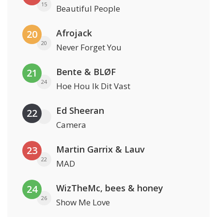
15
Beautiful People
Afrojack
20
20
Never Forget You
Bente & BLØF
21
24
Hoe Hou Ik Dit Vast
Ed Sheeran
22
Camera
Martin Garrix & Lauv
23
22
MAD
WizTheMc, bees & honey
24
26
Show Me Love