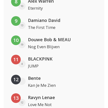
Alex Warren
8
10
Eternity
Damiano David
9
13
The First Time
Douwe Bob & MEAU
10
19
Nog Even Blijven
BLACKPINK
11
4
JUMP
Bente
12
Kan Je Me Zien
Ravyn Lenae
13
12
Love Me Not