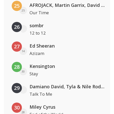
AFROJACK, Martin Garrix, David Guetta & Amél
25
25
Our Time
sombr
26
12 to 12
Ed Sheeran
27
14
Azizam
Kensington
28
30
Stay
Damiano David, Tyla & Nile Rodgers
29
Talk To Me
Miley Cyrus
30
28