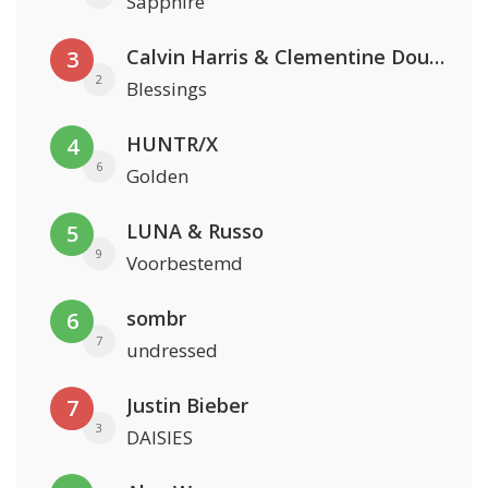
Sapphire
Calvin Harris & Clementine Douglas
3
2
Blessings
HUNTR/X
4
6
Golden
LUNA & Russo
5
9
Voorbestemd
sombr
6
7
undressed
Justin Bieber
7
3
DAISIES