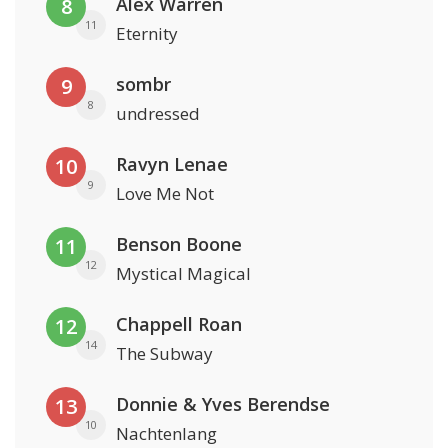
Alex Warren
8
11
Eternity
sombr
9
8
undressed
Ravyn Lenae
10
9
Love Me Not
Benson Boone
11
12
Mystical Magical
Chappell Roan
12
14
The Subway
Donnie & Yves Berendse
13
10
Nachtenlang