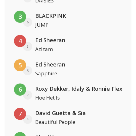
DAISIES
BLACKPINK
3
6
JUMP
Ed Sheeran
4
3
Azizam
Ed Sheeran
5
5
Sapphire
Roxy Dekker, Idaly & Ronnie Flex
6
7
Hoe Het Is
David Guetta & Sia
7
4
Beautiful People