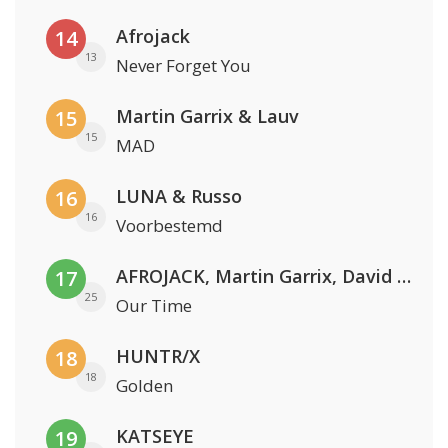
Afrojack
14
13
Never Forget You
Martin Garrix & Lauv
15
15
MAD
LUNA & Russo
16
16
Voorbestemd
AFROJACK, Martin Garrix, David Guetta & Amél
17
25
Our Time
HUNTR/X
18
18
Golden
KATSEYE
19