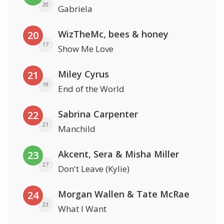
20
Gabriela
WizTheMc, bees & honey
20
17
Show Me Love
Miley Cyrus
21
19
End of the World
Sabrina Carpenter
22
21
Manchild
Akcent, Sera & Misha Miller
23
27
Don't Leave (Kylie)
Morgan Wallen & Tate McRae
24
23
What I Want