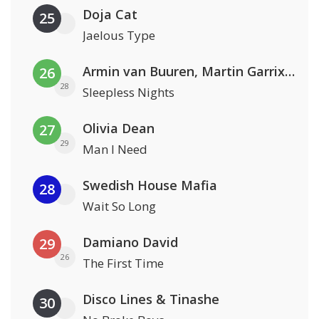
Doja Cat
25
Jaelous Type
Armin van Buuren, Martin Garrix & Libby Whitehouse
26
28
Sleepless Nights
Olivia Dean
27
29
Man I Need
Swedish House Mafia
28
Wait So Long
Damiano David
29
26
The First Time
Disco Lines & Tinashe
30