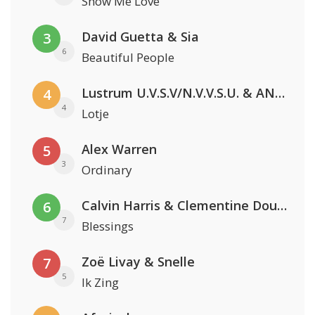
Show Me Love
David Guetta & Sia
3
6
Beautiful People
Lustrum U.V.S.V/N.V.V.S.U. & ANNO ONS & Jopke van Dobbenburgh & Roeland Beelen
4
4
Lotje
Alex Warren
5
3
Ordinary
Calvin Harris & Clementine Douglas
6
7
Blessings
Zoë Livay & Snelle
7
5
Ik Zing