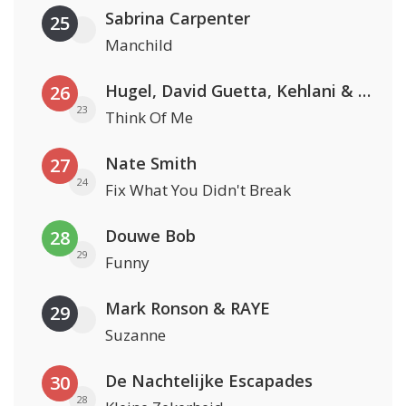
Sabrina Carpenter
25
Manchild
Hugel, David Guetta, Kehlani & Daecolm
26
23
Think Of Me
Nate Smith
27
24
Fix What You Didn't Break
Douwe Bob
28
29
Funny
Mark Ronson & RAYE
29
Suzanne
De Nachtelijke Escapades
30
28