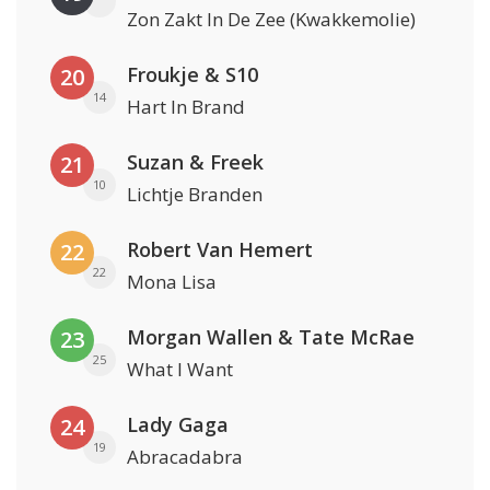
Zon Zakt In De Zee (Kwakkemolie)
Froukje & S10
20
14
Hart In Brand
Suzan & Freek
21
10
Lichtje Branden
Robert Van Hemert
22
22
Mona Lisa
Morgan Wallen & Tate McRae
23
25
What I Want
Lady Gaga
24
19
Abracadabra