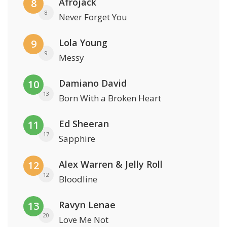
Afrojack
8
8
Never Forget You
Lola Young
9
9
Messy
Damiano David
10
13
Born With a Broken Heart
Ed Sheeran
11
17
Sapphire
Alex Warren & Jelly Roll
12
12
Bloodline
Ravyn Lenae
13
20
Love Me Not