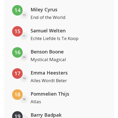
Miley Cyrus
14
15
End of the World
Samuel Welten
15
11
Echte Liefde Is Te Koop
Benson Boone
16
26
Mystical Magical
Emma Heesters
17
16
Alles Wordt Beter
Pommelien Thijs
18
18
Atlas
Barry Badpak
19