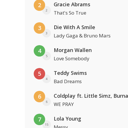
Gracie Abrams
2
2
That's So True
Die With A Smile
3
3
Lady Gaga & Bruno Mars
Morgan Wallen
4
5
Love Somebody
Teddy Swims
5
4
Bad Dreams
6
6
WE PRAY
Lola Young
7
15
Messy