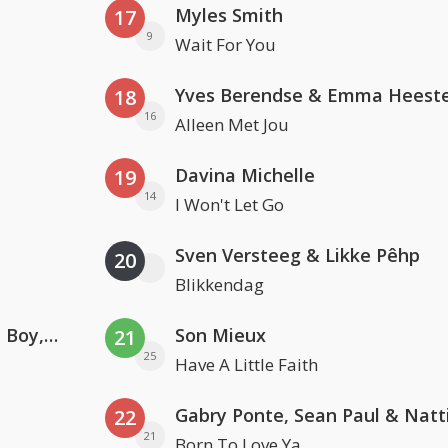
Myles Smith
17
9
Wait For You
Yves Berendse & Emma Heeste
18
16
Alleen Met Jou
Davina Michelle
19
14
I Won't Let Go
Sven Versteeg & Likke Pêhp
20
Blikkendag
Coldplay ft. Little Simz, Burna Boy, Elyanna & Tini
Son Mieux
21
25
Have A Little Faith
22
21
Born To Love Ya