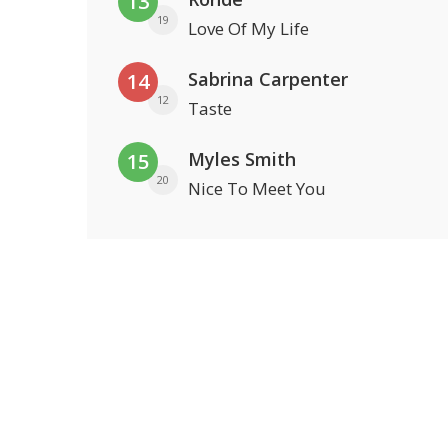
13
19
Love Of My Life
Sabrina Carpenter
14
12
Taste
Myles Smith
15
20
Nice To Meet You