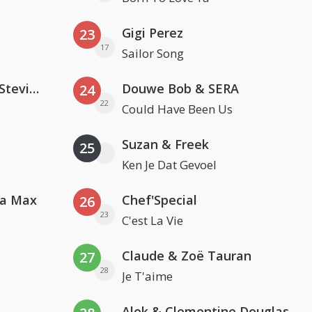
Gigi Perez
23
17
Sailor Song
PAWSA & The Adventures Of Stevie V
Douwe Bob & SERA
24
22
Could Have Been Us
Suzan & Freek
25
Ken Je Dat Gevoel
va Max
Chef'Special
26
23
C'est La Vie
Claude & Zoë Tauran
27
28
Je T'aime
Alok & Clementine Douglas