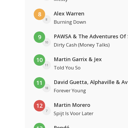
Alex Warren
8
8
Burning Down
9
10
Dirty Cash (Money Talks)
Martin Garrix & Jex
10
11
Told You So
David Guetta, Alphaville & A
11
18
Forever Young
Martin Morero
12
7
Spijt Is Voor Later
Rondé