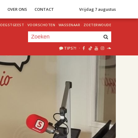
S
OVER ONS
CONTACT
Vrijdag 7 augustus
OEGSTGEEST
·
VOORSCHOTEN
·
WASSENAAR
·
ZOETERWOUDE
TIPS?!
·
Je luistert nu naar
uur 1 van 2
«
Vorig uur
Volgend uur
»
18.00