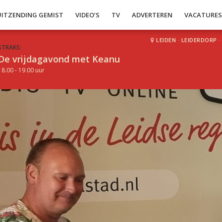
UITZENDING GEMIST
VIDEO’S
TV
ADVERTEREN
VACATURE
LEIDEN
·
LEIDERDORP
·
STRAKS:
De vrijdagavond met Keanu
18.00 - 19.00 uur