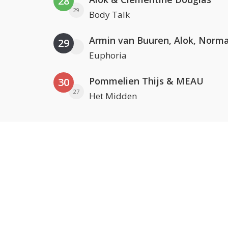
28
29
Body Talk
29
Euphoria
Pommelien Thijs & MEAU
30
27
Het Midden