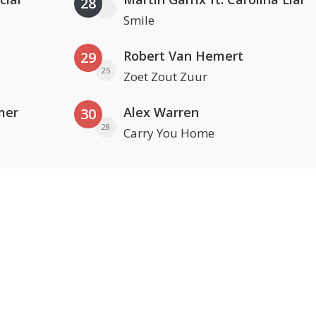
28
Smile
Robert Van Hemert
29
25
Zoet Zout Zuur
mer
Alex Warren
30
28
Carry You Home