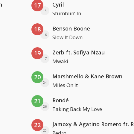
n
Cyril
17
13
Stumblin' In
Benson Boone
18
16
Slow It Down
Zerb ft. Sofiya Nzau
19
17
Mwaki
Marshmello & Kane Brown
20
24
Miles On It
Rondé
21
26
Taking Back My Love
22
20
Pedro