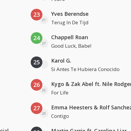
Yves Berendse
23
21
Terug In De Tijd
Chappell Roan
24
27
Good Luck, Babe!
Karol G.
25
Si Antes Te Hubiera Conocido
Kygo & Zak Abel ft. Nile Rodge
26
22
For Life
Emma Heesters & Rolf Sanche
27
23
Contigo
cial
Martin Garrix ft. Carolina Liar