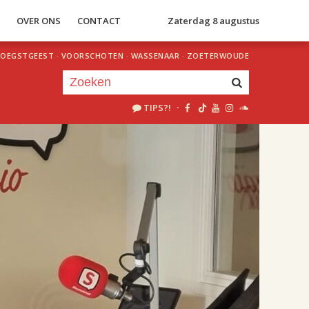
S
OVER ONS
CONTACT
Zaterdag 8 augustus
OEGSTGEEST
·
VOORSCHOTEN
·
WASSENAAR
·
ZOETERWOUDE
TIPS?!
·
Je luistert nu naar
uur 1 van 2
«
Vorig uur
Volgend uur
»
18.00