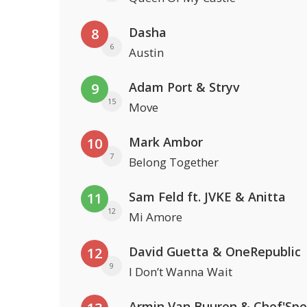
Dasha
8
6
Austin
Adam Port & Stryv
9
15
Move
Mark Ambor
10
7
Belong Together
Sam Feld ft. JVKE & Anitta
11
12
Mi Amore
David Guetta & OneRepublic
12
9
I Don’t Wanna Wait
Armin Van Buuren & Chef'Spe