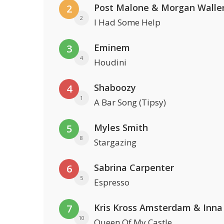
Post Malone & Morgan Walle
2
2
I Had Some Help
Eminem
3
4
Houdini
Shaboozy
4
1
A Bar Song (Tipsy)
Myles Smith
5
8
Stargazing
Sabrina Carpenter
6
5
Espresso
Kris Kross Amsterdam & Inna
7
10
Queen Of My Castle