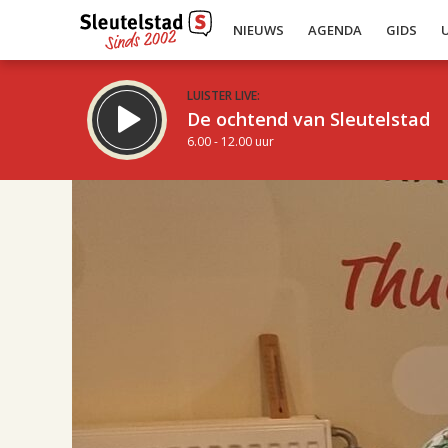
NIEUWS
AGENDA
GIDS
LUISTER LIVE:
De ochtend van Sleutelstad
6.00 - 12.00 uur
17.00
Inklappen