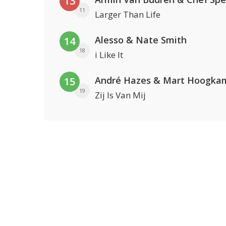
13
11
Larger Than Life
Alesso & Nate Smith
14
18
i Like It
André Hazes & Mart Hoogka
15
19
Zij Is Van Mij