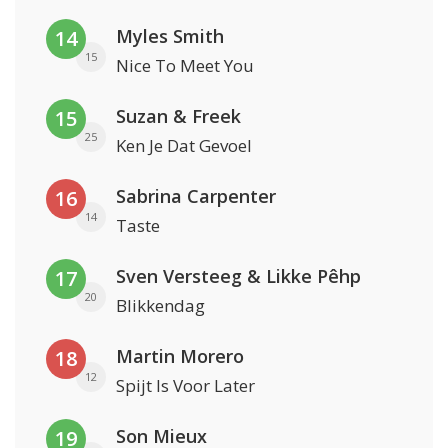
Myles Smith
14
15
Nice To Meet You
Suzan & Freek
15
25
Ken Je Dat Gevoel
Sabrina Carpenter
16
14
Taste
Sven Versteeg & Likke Pêhp
17
20
Blikkendag
Martin Morero
18
12
Spijt Is Voor Later
Son Mieux
19