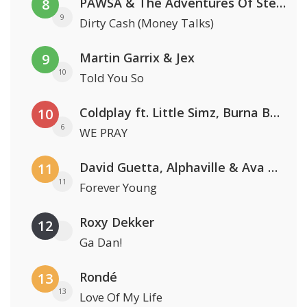
PAWSA & The Adventures Of Stevie V
8
9
Dirty Cash (Money Talks)
Martin Garrix & Jex
9
10
Told You So
Coldplay ft. Little Simz, Burna Boy, Elyanna & Tini
10
6
WE PRAY
David Guetta, Alphaville & Ava Max
11
11
Forever Young
Roxy Dekker
12
Ga Dan!
Rondé
13
13
Love Of My Life