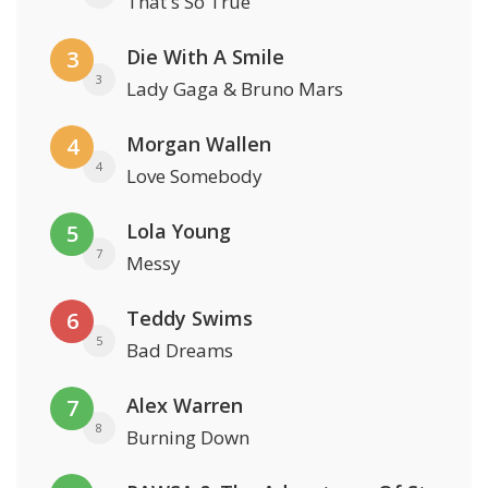
That's So True
Die With A Smile
3
3
Lady Gaga & Bruno Mars
Morgan Wallen
4
4
Love Somebody
Lola Young
5
7
Messy
Teddy Swims
6
5
Bad Dreams
Alex Warren
7
8
Burning Down