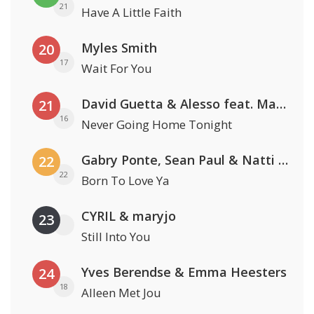
21
Have A Little Faith
Myles Smith
20
17
Wait For You
David Guetta & Alesso feat. Madison Love
21
16
Never Going Home Tonight
Gabry Ponte, Sean Paul & Natti Natasha
22
22
Born To Love Ya
CYRIL & maryjo
23
Still Into You
Yves Berendse & Emma Heesters
24
18
Alleen Met Jou