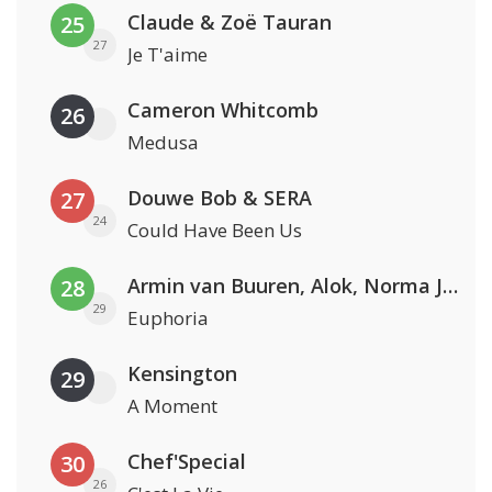
Claude & Zoë Tauran
25
27
Je T'aime
Cameron Whitcomb
26
Medusa
Douwe Bob & SERA
27
24
Could Have Been Us
Armin van Buuren, Alok, Norma Jean Martine & LAWRENT
28
29
Euphoria
Kensington
29
A Moment
Chef'Special
30
26