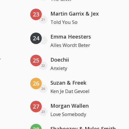
Martin Garrix & Jex
23
21
Told You So
Emma Heesters
24
Alles Wordt Beter
r
Doechii
25
22
Anxiety
Suzan & Freek
26
26
Ken Je Dat Gevoel
Morgan Wallen
27
23
Love Somebody
Shaboozey & Myles Smith