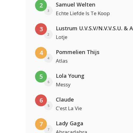
Samuel Welten
2
3
Echte Liefde Is Te Koop
3
2
Lotje
Pommelien Thijs
4
4
Atlas
Lola Young
5
6
Messy
Claude
6
5
C'est La Vie
Lady Gaga
7
7
Abracadabra