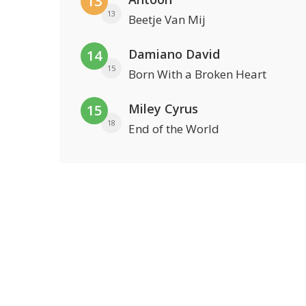
13
13
Beetje Van Mij
Damiano David
14
15
Born With a Broken Heart
Miley Cyrus
15
18
End of the World