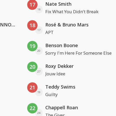
Nate Smith
17
16
Fix What You Didn't Break
Lustrum U.V.S.V/N.V.V.S.U. & ANNO ONS & Jopke van Dobbenburgh & Roeland Beelen
Rosé & Bruno Mars
18
17
APT
Benson Boone
19
20
Sorry I'm Here For Someone Else
Roxy Dekker
20
27
Jouw Idee
Teddy Swims
21
19
Guilty
Chappell Roan
22
24
The Giver