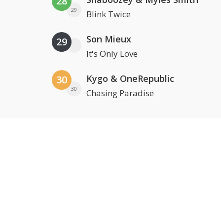
28
29
Blink Twice
Son Mieux
29
It's Only Love
Kygo & OneRepublic
30
30
Chasing Paradise