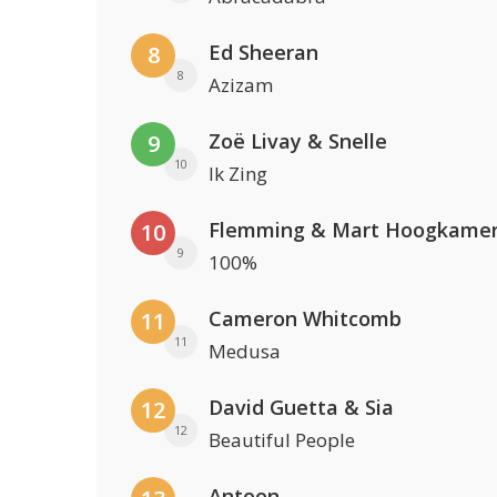
Ed Sheeran
8
8
Azizam
Zoë Livay & Snelle
9
10
Ik Zing
Flemming & Mart Hoogkame
10
9
100%
Cameron Whitcomb
11
11
Medusa
David Guetta & Sia
12
12
Beautiful People
Antoon