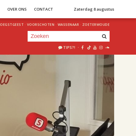
S
OVER ONS
CONTACT
Zaterdag 8 augustus
OEGSTGEEST
·
VOORSCHOTEN
·
WASSENAAR
·
ZOETERWOUDE
TIPS?!
·
Je luistert nu naar
uur 1 van 2
«
Vorig uur
Volgend uur
»
18.00