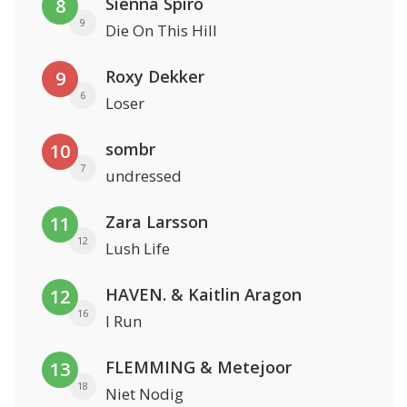
Sienna Spiro
8
9
Die On This Hill
Roxy Dekker
9
6
Loser
sombr
10
7
undressed
Zara Larsson
11
12
Lush Life
HAVEN. & Kaitlin Aragon
12
16
I Run
FLEMMING & Metejoor
13
18
Niet Nodig