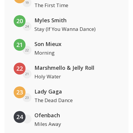
19
The First Time
Myles Smith
20
24
Stay (If You Wanna Dance)
Son Mieux
21
22
Morning
Marshmello & Jelly Roll
22
21
Holy Water
Lady Gaga
23
23
The Dead Dance
Ofenbach
24
Miles Away