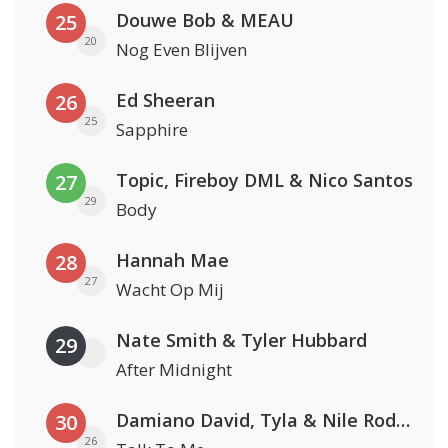
Douwe Bob & MEAU
25
20
Nog Even Blijven
Ed Sheeran
26
25
Sapphire
Topic, Fireboy DML & Nico Santos
27
29
Body
Hannah Mae
28
27
Wacht Op Mij
Nate Smith & Tyler Hubbard
29
After Midnight
Damiano David, Tyla & Nile Rodgers
30
26