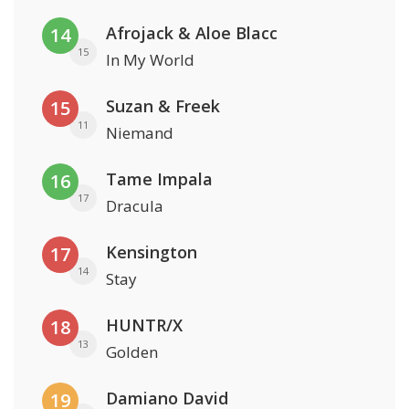
Afrojack & Aloe Blacc
14
15
In My World
Suzan & Freek
15
11
Niemand
Tame Impala
16
17
Dracula
Kensington
17
14
Stay
HUNTR/X
18
13
Golden
Damiano David
19