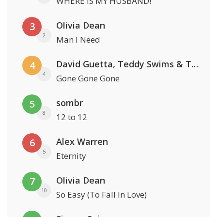
WHERE IS MY HUSBAND!
Olivia Dean
3
2
Man I Need
David Guetta, Teddy Swims & Tones And I
4
4
Gone Gone Gone
sombr
5
8
12 to 12
Alex Warren
6
5
Eternity
Olivia Dean
7
10
So Easy (To Fall In Love)