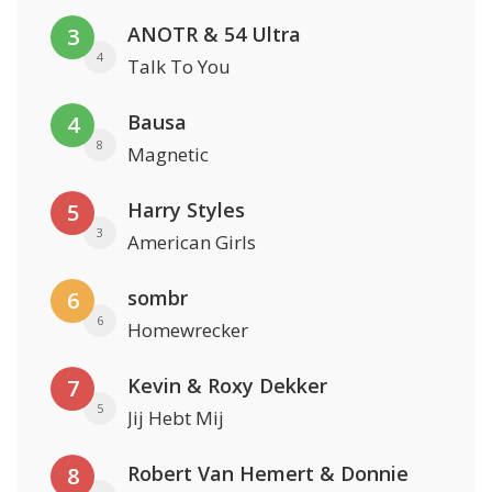
ANOTR & 54 Ultra
3
4
Talk To You
Bausa
4
8
Magnetic
Harry Styles
5
3
American Girls
sombr
6
6
Homewrecker
Kevin & Roxy Dekker
7
5
Jij Hebt Mij
Robert Van Hemert & Donnie
8