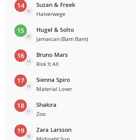
Suzan & Freek
14
12
Halverwege
Hugel & Solto
15
23
Jamaican (Bam Bam)
Bruno Mars
16
14
Risk It All
Sienna Spiro
17
15
Material Lover
Shakira
18
11
Zoo
Zara Larsson
19
18
Midnight Sun