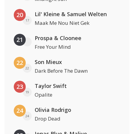
Lil' Kleine & Samuel Welten
20
17
Maak Me Nou Niet Gek
Prospa & Cloonee
21
Free Your Mind
Son Mieux
22
22
Dark Before The Dawn
Taylor Swift
23
19
Opalite
Olivia Rodrigo
24
24
Drop Dead
Jonas Blue & Malive