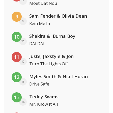
7
Moët Dat Nou
Sam Fender & Olivia Dean
9
9
Rein Me In
Shakira &. Burna Boy
10
20
DAI DAI
Justė, Jaxstyle & Jon
11
10
Turn The Lights Off
Myles Smith & Niall Horan
12
13
Drive Safe
Teddy Swims
13
16
Mr. Know It All