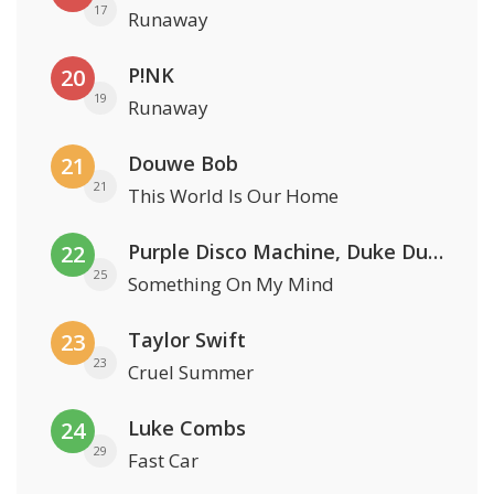
17
Runaway
P!NK
20
19
Runaway
Douwe Bob
21
21
This World Is Our Home
Purple Disco Machine, Duke Dumont & Nothing But Thieves
22
25
Something On My Mind
Taylor Swift
23
23
Cruel Summer
Luke Combs
24
29
Fast Car