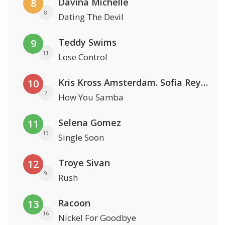
Davina Michelle
8
8
Dating The Devil
Teddy Swims
9
11
Lose Control
Kris Kross Amsterdam. Sofia Reyes & Tinie Tempah
10
7
How You Samba
Selena Gomez
11
13
Single Soon
Troye Sivan
12
9
Rush
Racoon
13
16
Nickel For Goodbye