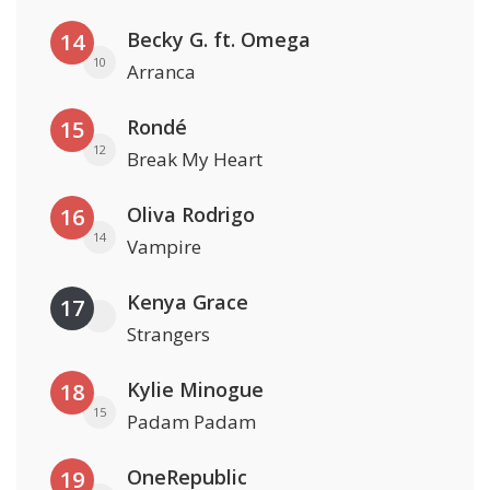
Becky G. ft. Omega
14
10
Arranca
Rondé
15
12
Break My Heart
Oliva Rodrigo
16
14
Vampire
Kenya Grace
17
Strangers
Kylie Minogue
18
15
Padam Padam
OneRepublic
19