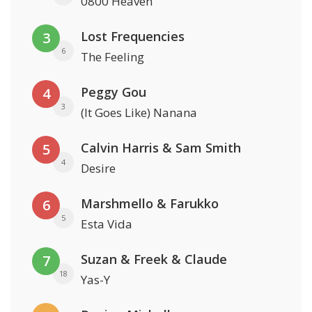
0800 Heaven
Lost Frequencies
3
6
The Feeling
Peggy Gou
4
3
(It Goes Like) Nanana
Calvin Harris & Sam Smith
5
4
Desire
Marshmello & Farukko
6
5
Esta Vida
Suzan & Freek & Claude
7
18
Yas-Y