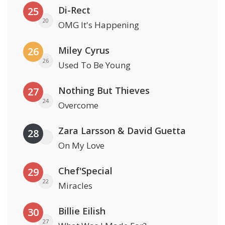
Di-Rect
25
20
OMG It's Happening
Miley Cyrus
26
26
Used To Be Young
Nothing But Thieves
27
24
Overcome
Zara Larsson & David Guetta
28
On My Love
Chef'Special
29
22
Miracles
Billie Eilish
30
27