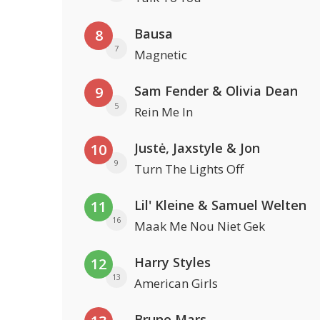
Bausa
8
7
Magnetic
Sam Fender & Olivia Dean
9
5
Rein Me In
Justė, Jaxstyle & Jon
10
9
Turn The Lights Off
Lil' Kleine & Samuel Welten
11
16
Maak Me Nou Niet Gek
Harry Styles
12
13
American Girls
Bruno Mars