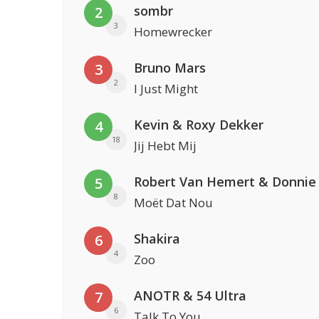
sombr
2
3
Homewrecker
Bruno Mars
3
2
I Just Might
Kevin & Roxy Dekker
4
18
Jij Hebt Mij
Robert Van Hemert & Donnie
5
8
Moët Dat Nou
Shakira
6
4
Zoo
ANOTR & 54 Ultra
7
6
Talk To You