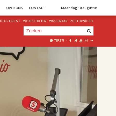
S
OVER ONS
CONTACT
Maandag 10 augustus
OEGSTGEEST
·
VOORSCHOTEN
·
WASSENAAR
·
ZOETERWOUDE
TIPS?!
·
Je luistert nu naar
uur 1 van 2
«
Vorig uur
Volgend uur
»
18.00