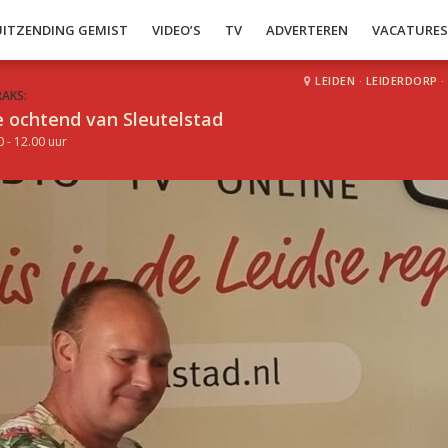
UITZENDING GEMIST
VIDEO’S
TV
ADVERTEREN
VACATURE
LEIDEN
·
LEIDERDORP
·
RAKS:
 ochtend van Sleutelstad
0 - 12.00 uur