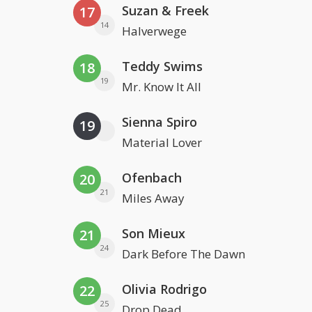
Suzan & Freek
17
14
Halverwege
Teddy Swims
18
19
Mr. Know It All
Sienna Spiro
19
Material Lover
Ofenbach
20
21
Miles Away
Son Mieux
21
24
Dark Before The Dawn
Olivia Rodrigo
22
25
Drop Dead