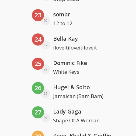
sombr
23
20
12 to 12
Bella Kay
24
17
iloveitiloveitiloveit
Dominic Fike
25
22
White Keys
Hugel & Solto
26
27
Jamaican (Bam Bam)
Lady Gaga
27
29
Shape Of A Woman
Kygo, Khalid & Gryffin