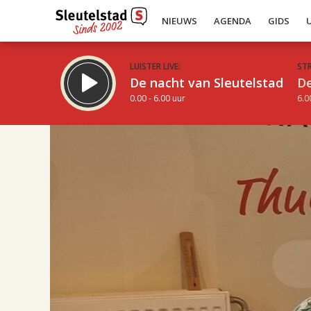
NIEUWS
AGENDA
GIDS
LUISTER LIVE:
ST
De nacht van Sleutelstad
De
0.00 - 6.00 uur
6.0
17.00
Inklappen