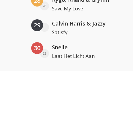
28
28
Save My Love
Calvin Harris & Jazzy
29
Satisfy
Snelle
30
23
Laat Het Licht Aan