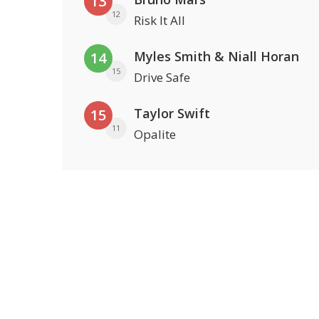
13
12
Risk It All
Myles Smith & Niall Horan
14
15
Drive Safe
Taylor Swift
15
11
Opalite