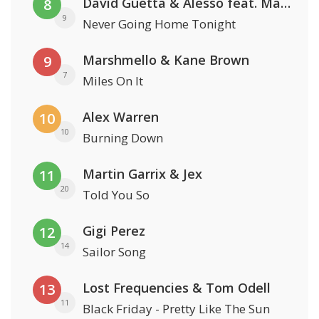
David Guetta & Alesso feat. Madison Love
8
9
Never Going Home Tonight
Marshmello & Kane Brown
9
7
Miles On It
Alex Warren
10
10
Burning Down
Martin Garrix & Jex
11
20
Told You So
Gigi Perez
12
14
Sailor Song
Lost Frequencies & Tom Odell
13
11
Black Friday - Pretty Like The Sun