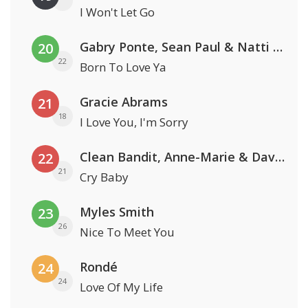
I Won't Let Go
Gabry Ponte, Sean Paul & Natti Natasha
20
22
Born To Love Ya
Gracie Abrams
21
18
I Love You, I'm Sorry
Clean Bandit, Anne-Marie & David Guetta
22
21
Cry Baby
Myles Smith
23
26
Nice To Meet You
Rondé
24
24
Love Of My Life