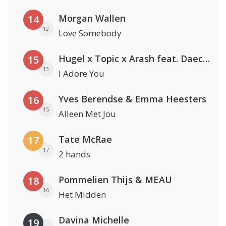
Morgan Wallen
14
12
Love Somebody
Hugel x Topic x Arash feat. Daecolm
15
13
I Adore You
Yves Berendse & Emma Heesters
16
15
Alleen Met Jou
Tate McRae
17
17
2 hands
Pommelien Thijs & MEAU
18
16
Het Midden
Davina Michelle
19