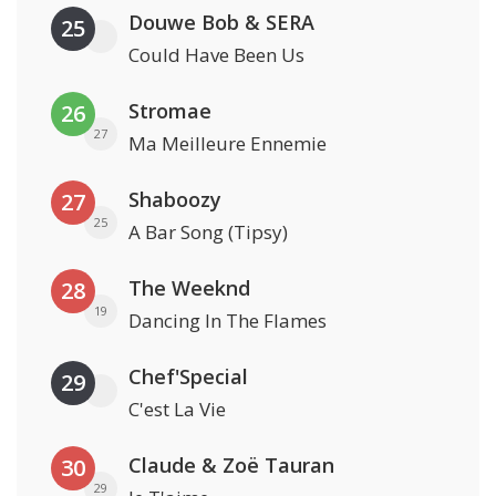
Douwe Bob & SERA
25
Could Have Been Us
Stromae
26
27
Ma Meilleure Ennemie
Shaboozy
27
25
A Bar Song (Tipsy)
The Weeknd
28
19
Dancing In The Flames
Chef'Special
29
C'est La Vie
Claude & Zoë Tauran
30
29