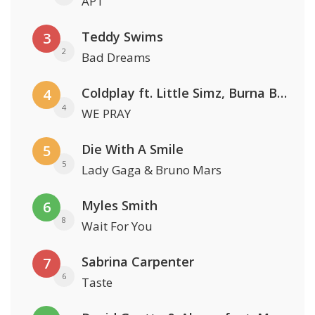
APT
Teddy Swims
3
2
Bad Dreams
Coldplay ft. Little Simz, Burna Boy, Elyanna & Tini
4
4
WE PRAY
Die With A Smile
5
5
Lady Gaga & Bruno Mars
Myles Smith
6
8
Wait For You
Sabrina Carpenter
7
6
Taste