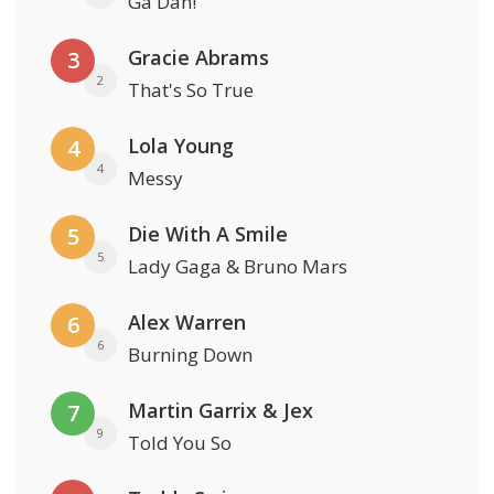
Ga Dan!
Gracie Abrams
3
2
That's So True
Lola Young
4
4
Messy
Die With A Smile
5
5
Lady Gaga & Bruno Mars
Alex Warren
6
6
Burning Down
Martin Garrix & Jex
7
9
Told You So