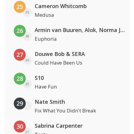
Cameron Whitcomb
25
25
Medusa
Armin van Buuren, Alok, Norma Jean Martine & LAWRENT
26
28
Euphoria
Douwe Bob & SERA
27
26
Could Have Been Us
S10
28
29
Have Fun
Nate Smith
29
Fix What You Didn't Break
Sabrina Carpenter
30
21