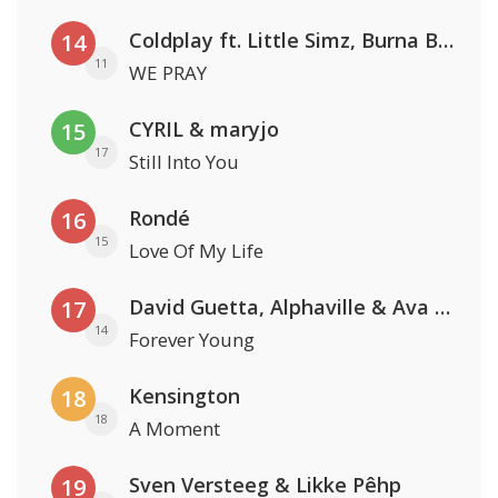
Coldplay ft. Little Simz, Burna Boy, Elyanna & Tini
14
11
WE PRAY
CYRIL & maryjo
15
17
Still Into You
Rondé
16
15
Love Of My Life
David Guetta, Alphaville & Ava Max
17
14
Forever Young
Kensington
18
18
A Moment
Sven Versteeg & Likke Pêhp
19