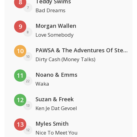
Teddy Swims
8
7
Bad Dreams
Morgan Wallen
9
8
Love Somebody
PAWSA & The Adventures Of Stevie V
10
10
Dirty Cash (Money Talks)
Noano & Emms
11
22
Waka
Suzan & Freek
12
13
Ken Je Dat Gevoel
Myles Smith
13
12
Nice To Meet You