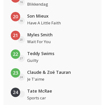
16
Blikkendag
Son Mieux
20
19
Have A Little Faith
Myles Smith
21
20
Wait For You
Teddy Swims
22
27
Guilty
Claude & Zoë Tauran
23
24
Je T'aime
Tate McRae
24
Sports car