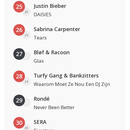
Justin Bieber
25
20
DAISIES
Sabrina Carpenter
26
25
Tears
Bløf & Racoon
27
Glas
Turfy Gang & Bankzitters
28
24
Waarom Moet Ze Nou Een DJ Zijn
Rondé
29
Never Been Better
SERA
30
29