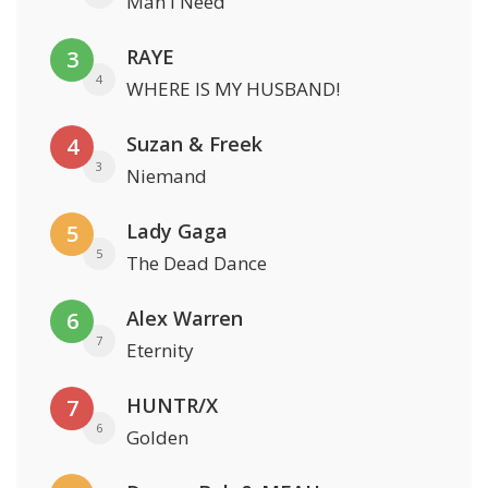
Man I Need
RAYE
3
4
WHERE IS MY HUSBAND!
Suzan & Freek
4
3
Niemand
Lady Gaga
5
5
The Dead Dance
Alex Warren
6
7
Eternity
HUNTR/X
7
6
Golden