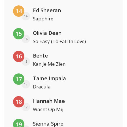
Ed Sheeran
14
14
Sapphire
Olivia Dean
15
16
So Easy (To Fall In Love)
Bente
16
13
Kan Je Me Zien
Tame Impala
17
18
Dracula
Hannah Mae
18
17
Wacht Op Mij
Sienna Spiro
19