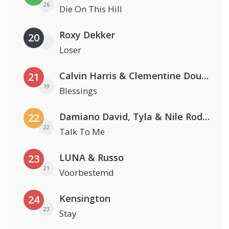
26
Die On This Hill
Roxy Dekker
20
Loser
Calvin Harris & Clementine Douglas
21
19
Blessings
Damiano David, Tyla & Nile Rodgers
22
22
Talk To Me
LUNA & Russo
23
21
Voorbestemd
Kensington
24
23
Stay