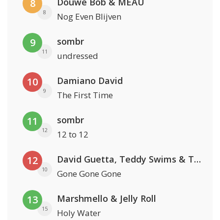
Douwe Bob & MEAU
8
8
Nog Even Blijven
sombr
9
11
undressed
Damiano David
10
9
The First Time
sombr
11
12
12 to 12
David Guetta, Teddy Swims & Tones And I
12
10
Gone Gone Gone
Marshmello & Jelly Roll
13
15
Holy Water