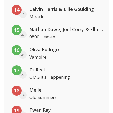
Calvin Harris & Ellie Goulding
14
13
Miracle
Nathan Dawe, Joel Corry & Ella Henderson
15
20
0800 Heaven
Oliva Rodrigo
16
24
Vampire
Di-Rect
17
22
OMG It's Happening
Melle
18
14
Old Summers
Twan Ray
19