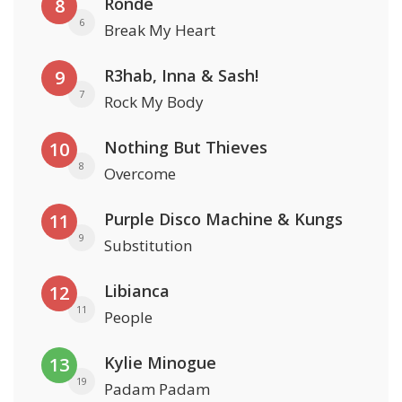
Rondé
8
6
Break My Heart
R3hab, Inna & Sash!
9
7
Rock My Body
Nothing But Thieves
10
8
Overcome
Purple Disco Machine & Kungs
11
9
Substitution
Libianca
12
11
People
Kylie Minogue
13
19
Padam Padam