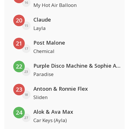
16
My Hot Air Balloon
Claude
20
15
Layla
Post Malone
21
17
Chemical
Purple Disco Machine & Sophie And The Giants
22
23
Paradise
Antoon & Ronnie Flex
23
18
Sliden
Alok & Ava Max
24
27
Car Keys (Ayla)