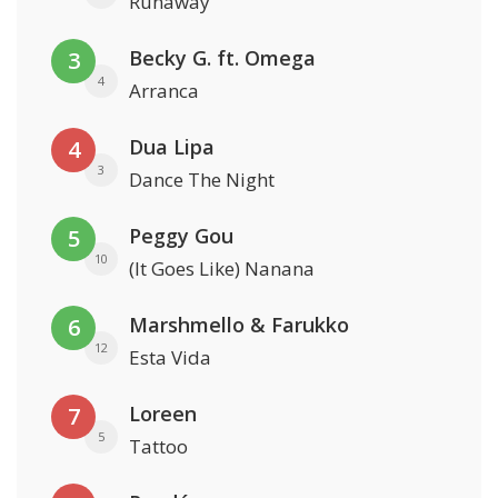
Runaway
Becky G. ft. Omega
3
4
Arranca
Dua Lipa
4
3
Dance The Night
Peggy Gou
5
10
(It Goes Like) Nanana
Marshmello & Farukko
6
12
Esta Vida
Loreen
7
5
Tattoo