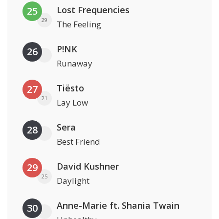
Lost Frequencies
25
29
The Feeling
P!NK
26
Runaway
Tiësto
27
21
Lay Low
Sera
28
Best Friend
David Kushner
29
25
Daylight
Anne-Marie ft. Shania Twain
30