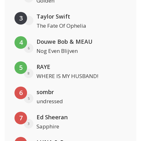
Golden
Taylor Swift
3
The Fate Of Ophelia
Douwe Bob & MEAU
4
6
Nog Even Blijven
RAYE
5
8
WHERE IS MY HUSBAND!
sombr
6
5
undressed
Ed Sheeran
7
3
Sapphire