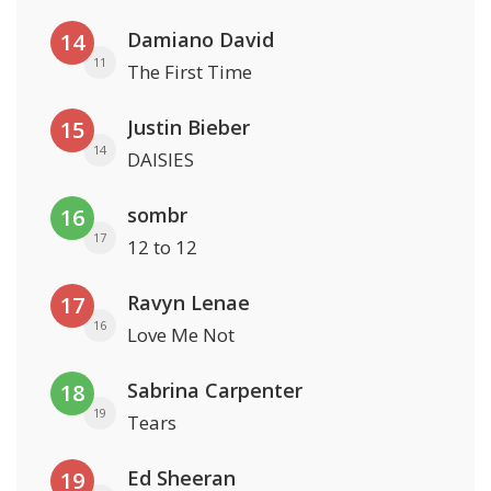
Damiano David
14
11
The First Time
Justin Bieber
15
14
DAISIES
sombr
16
17
12 to 12
Ravyn Lenae
17
16
Love Me Not
Sabrina Carpenter
18
19
Tears
Ed Sheeran
19