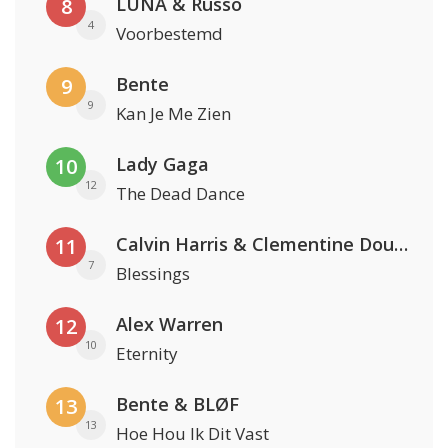
LUNA & Russo
8
4
Voorbestemd
Bente
9
9
Kan Je Me Zien
Lady Gaga
10
12
The Dead Dance
Calvin Harris & Clementine Douglas
11
7
Blessings
Alex Warren
12
10
Eternity
Bente & BLØF
13
13
Hoe Hou Ik Dit Vast