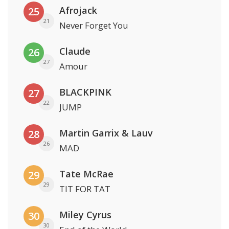
Afrojack
25
21
Never Forget You
Claude
26
27
Amour
BLACKPINK
27
22
JUMP
Martin Garrix & Lauv
28
26
MAD
Tate McRae
29
29
TIT FOR TAT
Miley Cyrus
30
30