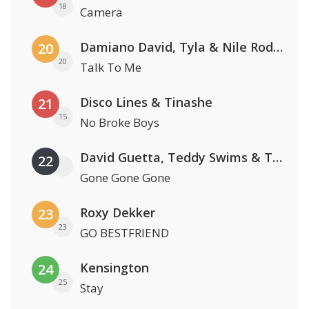
18
Camera
Damiano David, Tyla & Nile Rodgers
20
20
Talk To Me
Disco Lines & Tinashe
21
15
No Broke Boys
David Guetta, Teddy Swims & Tones And I
22
Gone Gone Gone
Roxy Dekker
23
23
GO BESTFRIEND
Kensington
24
25
Stay