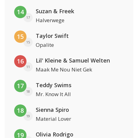
Suzan & Freek
14
17
Halverwege
Taylor Swift
15
15
Opalite
Lil' Kleine & Samuel Welten
16
11
Maak Me Nou Niet Gek
Teddy Swims
17
18
Mr. Know It All
Sienna Spiro
18
19
Material Lover
Olivia Rodrigo
19