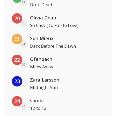
22
Drop Dead
Olivia Dean
20
16
So Easy (To Fall In Love)
Son Mieux
21
21
Dark Before The Dawn
Ofenbach
22
20
Miles Away
Zara Larsson
23
Midnight Sun
sombr
24
23
12 to 12