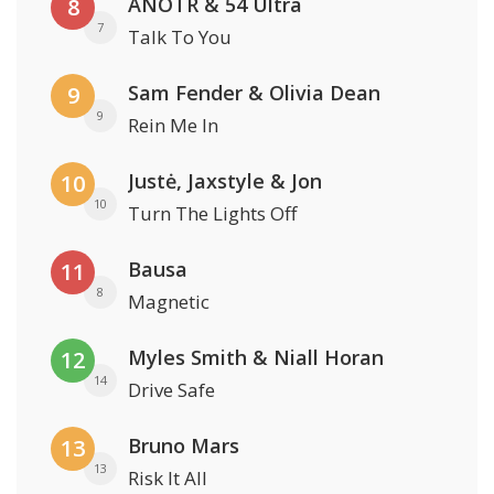
ANOTR & 54 Ultra
8
7
Talk To You
Sam Fender & Olivia Dean
9
9
Rein Me In
Justė, Jaxstyle & Jon
10
10
Turn The Lights Off
Bausa
11
8
Magnetic
Myles Smith & Niall Horan
12
14
Drive Safe
Bruno Mars
13
13
Risk It All