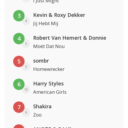
I Just Might
Kevin & Roxy Dekker
3
4
Jij Hebt Mij
Robert Van Hemert & Donnie
4
5
Moët Dat Nou
sombr
5
2
Homewrecker
Harry Styles
6
12
American Girls
Shakira
7
6
Zoo