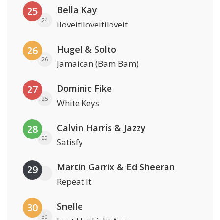
Bella Kay
25
24
iloveitiloveitiloveit
Hugel & Solto
26
26
Jamaican (Bam Bam)
Dominic Fike
27
25
White Keys
Calvin Harris & Jazzy
28
29
Satisfy
Martin Garrix & Ed Sheeran
29
Repeat It
Snelle
30
30