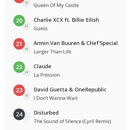
10
Queen Of My Castle
Charlie XCX ft. Billie Eilish
20
22
Guess
Armin Van Buuren & Chef'Special
21
18
Larger Than Life
Claude
22
24
La Pression
David Guetta & OneRepublic
23
19
I Don’t Wanna Wait
Disturbed
24
The Sound of Silence (Cyril Remix)