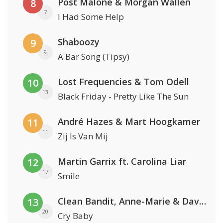
Post Malone & Morgan Wallen
8
7
I Had Some Help
Shaboozy
9
9
A Bar Song (Tipsy)
Lost Frequencies & Tom Odell
10
13
Black Friday - Pretty Like The Sun
André Hazes & Mart Hoogkamer
11
11
Zij Is Van Mij
Martin Garrix ft. Carolina Liar
12
17
Smile
Clean Bandit, Anne-Marie & David Guetta
13
20
Cry Baby