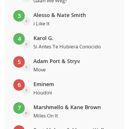
Gaan We Weg?
Alesso & Nate Smith
3
4
i Like It
Karol G.
4
6
Si Antes Te Hubiera Conocido
Adam Port & Stryv
5
3
Move
Eminem
6
5
Houdini
Marshmello & Kane Brown
7
8
Miles On It