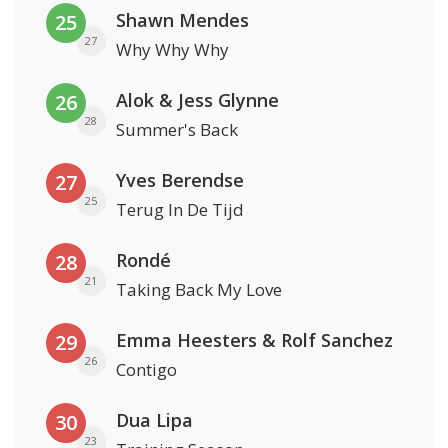
Shawn Mendes
25
27
Why Why Why
Alok & Jess Glynne
26
28
Summer's Back
Yves Berendse
27
25
Terug In De Tijd
Rondé
28
21
Taking Back My Love
Emma Heesters & Rolf Sanchez
29
26
Contigo
Dua Lipa
30
23