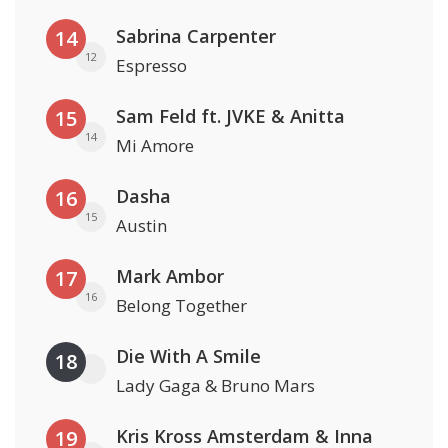
Sabrina Carpenter
14
12
Espresso
Sam Feld ft. JVKE & Anitta
15
14
Mi Amore
Dasha
16
15
Austin
Mark Ambor
17
16
Belong Together
Die With A Smile
18
Lady Gaga & Bruno Mars
Kris Kross Amsterdam & Inna
19