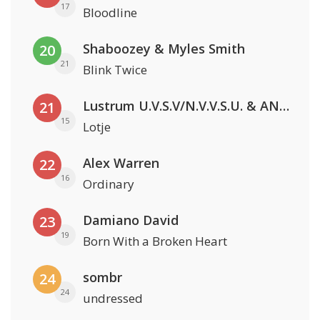
17
Bloodline
Shaboozey & Myles Smith
20
21
Blink Twice
Lustrum U.V.S.V/N.V.V.S.U. & ANNO ONS & Jopke van Dobbenburgh & Roeland Beelen
21
15
Lotje
Alex Warren
22
16
Ordinary
Damiano David
23
19
Born With a Broken Heart
sombr
24
24
undressed