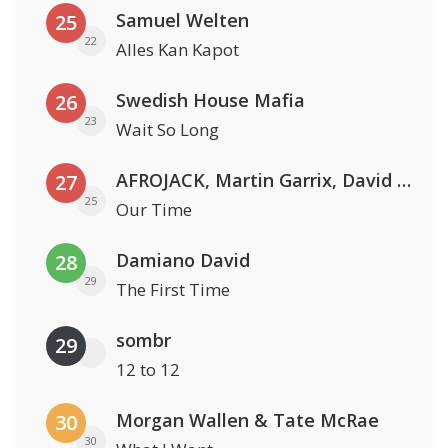
Samuel Welten
25
22
Alles Kan Kapot
Swedish House Mafia
26
23
Wait So Long
AFROJACK, Martin Garrix, David Guetta & Amél
27
25
Our Time
Damiano David
28
29
The First Time
sombr
29
12 to 12
Morgan Wallen & Tate McRae
30
30