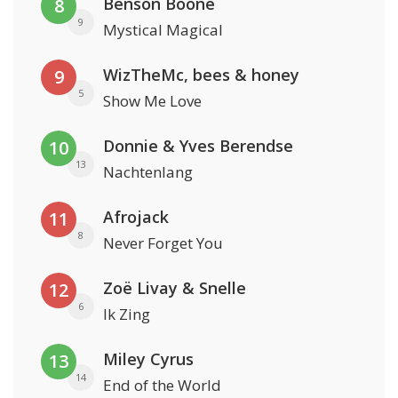
Benson Boone
8
9
Mystical Magical
WizTheMc, bees & honey
9
5
Show Me Love
Donnie & Yves Berendse
10
13
Nachtenlang
Afrojack
11
8
Never Forget You
Zoë Livay & Snelle
12
6
Ik Zing
Miley Cyrus
13
14
End of the World