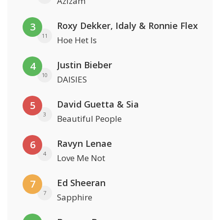
Azizam
Roxy Dekker, Idaly & Ronnie Flex
3
11
Hoe Het Is
Justin Bieber
4
10
DAISIES
David Guetta & Sia
5
3
Beautiful People
Ravyn Lenae
6
4
Love Me Not
Ed Sheeran
7
7
Sapphire