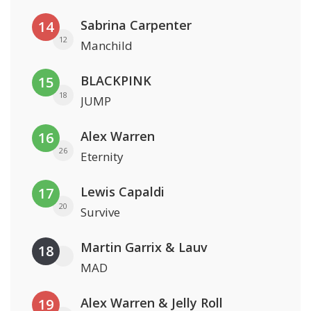
Sabrina Carpenter
14
12
Manchild
BLACKPINK
15
18
JUMP
Alex Warren
16
26
Eternity
Lewis Capaldi
17
20
Survive
Martin Garrix & Lauv
18
MAD
Alex Warren & Jelly Roll
19