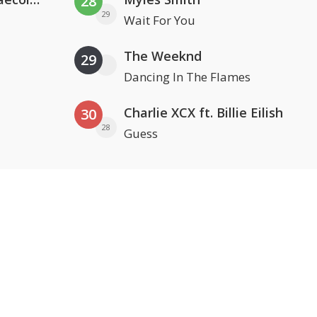
28
29
Wait For You
The Weeknd
29
Dancing In The Flames
Charlie XCX ft. Billie Eilish
30
28
Guess