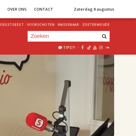
S
OVER ONS
CONTACT
Zaterdag 8 augustus
OEGSTGEEST
·
VOORSCHOTEN
·
WASSENAAR
·
ZOETERWOUDE
TIPS?!
·
Je luistert nu naar
uur 1 van 2
«
Vorig uur
Volgend uur
»
18.00