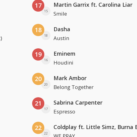
Martin Garrix ft. Carolina Liar
17
15
Smile
Dasha
18
18
)
Austin
Eminem
19
16
Houdini
Mark Ambor
20
20
Belong Together
Sabrina Carpenter
21
17
Espresso
22
22
WE PRAY