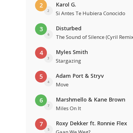
Karol G.
2
2
Si Antes Te Hubiera Conocido
Disturbed
3
6
The Sound of Silence (Cyril Remix
Myles Smith
4
3
Stargazing
Adam Port & Stryv
5
4
Move
Marshmello & Kane Brown
6
7
Miles On It
Roxy Dekker ft. Ronnie Flex
7
5
Gaan We Weg?