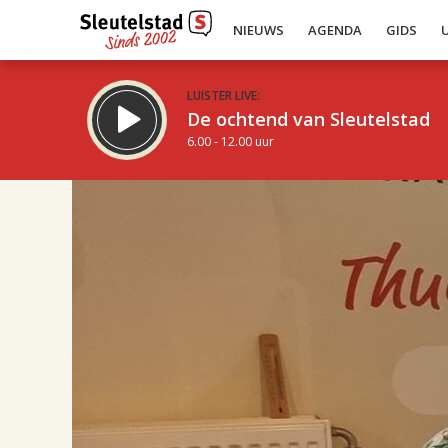
NIEUWS
AGENDA
GIDS
LUISTER LIVE:
De ochtend van Sleutelstad
6.00 - 12.00 uur
17.00
Inklappen