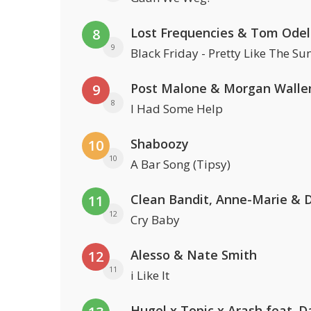
Lost Frequencies & Tom Odel
8
9
Black Friday - Pretty Like The Su
Post Malone & Morgan Walle
9
8
I Had Some Help
Shaboozy
10
10
A Bar Song (Tipsy)
11
12
Cry Baby
Alesso & Nate Smith
12
11
i Like It