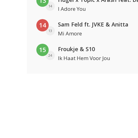
13
14
I Adore You
Sam Feld ft. JVKE & Anitta
14
13
Mi Amore
Froukje & S10
15
24
Ik Haat Hem Voor Jou