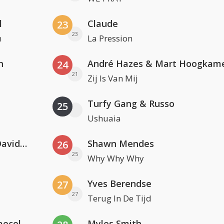
l
Claude
23
23
n
La Pression
n
André Hazes & Mart Hoogkam
24
21
Zij Is Van Mij
Turfy Gang & Russo
25
Ushuaia
Clean Bandit, Anne-Marie & David Guetta
Shawn Mendes
26
25
Why Why Why
Yves Berendse
27
27
Terug In De Tijd
Hugel x Topic x Arash feat. Daecolm
Myles Smith