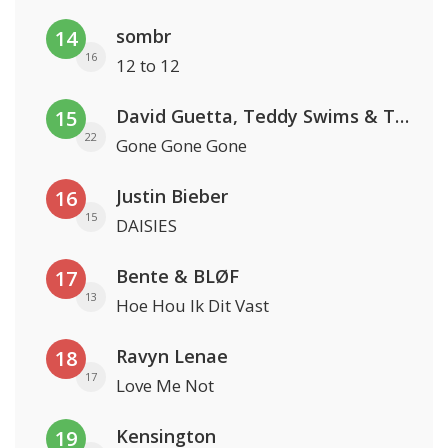
sombr
14
16
12 to 12
David Guetta, Teddy Swims & Tones And I
15
22
Gone Gone Gone
Justin Bieber
16
15
DAISIES
Bente & BLØF
17
13
Hoe Hou Ik Dit Vast
Ravyn Lenae
18
17
Love Me Not
Kensington
19