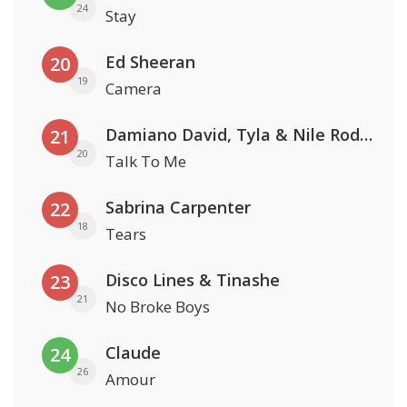
24
Stay
Ed Sheeran
20
19
Camera
Damiano David, Tyla & Nile Rodgers
21
20
Talk To Me
Sabrina Carpenter
22
18
Tears
Disco Lines & Tinashe
23
21
No Broke Boys
Claude
24
26
Amour