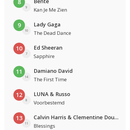
Bente
8
9
Kan Je Me Zien
Lady Gaga
9
10
The Dead Dance
Ed Sheeran
10
7
Sapphire
Damiano David
11
14
The First Time
LUNA & Russo
12
8
Voorbestemd
Calvin Harris & Clementine Douglas
13
11
Blessings