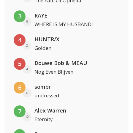
The Fate Of Ophelia
RAYE
3
5
WHERE IS MY HUSBAND!
HUNTR/X
4
2
Golden
Douwe Bob & MEAU
5
4
Nog Even Blijven
sombr
6
6
undressed
Alex Warren
7
12
Eternity