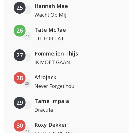
Hannah Mae
25
Wacht Op Mij
Tate McRae
26
29
TIT FOR TAT
Pommelien Thijs
27
IK MOET GAAN
Afrojack
28
25
Never Forget You
Tame Impala
29
Dracula
Roxy Dekker
30
23