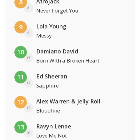
Afrojack
8
8
Never Forget You
Lola Young
9
9
Messy
Damiano David
10
13
Born With a Broken Heart
Ed Sheeran
11
17
Sapphire
Alex Warren & Jelly Roll
12
12
Bloodline
Ravyn Lenae
13
20
Love Me Not