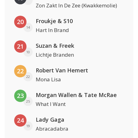
Zon Zakt In De Zee (Kwakkemolie)
Froukje & S10
20
14
Hart In Brand
Suzan & Freek
21
10
Lichtje Branden
Robert Van Hemert
22
22
Mona Lisa
Morgan Wallen & Tate McRae
23
25
What I Want
Lady Gaga
24
19
Abracadabra