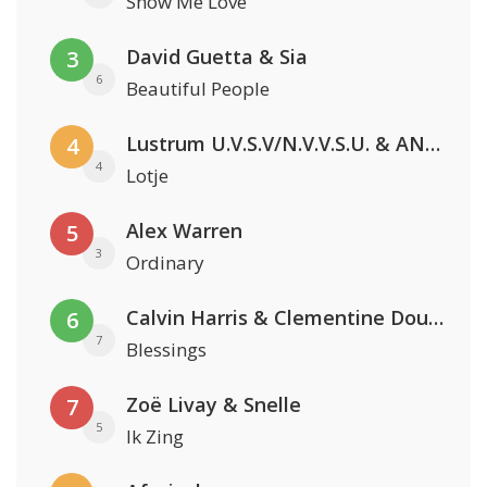
Show Me Love
David Guetta & Sia
3
6
Beautiful People
Lustrum U.V.S.V/N.V.V.S.U. & ANNO ONS & Jopke van Dobbenburgh & Roeland Beelen
4
4
Lotje
Alex Warren
5
3
Ordinary
Calvin Harris & Clementine Douglas
6
7
Blessings
Zoë Livay & Snelle
7
5
Ik Zing