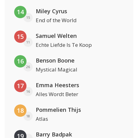
Miley Cyrus
14
15
End of the World
Samuel Welten
15
11
Echte Liefde Is Te Koop
Benson Boone
16
26
Mystical Magical
Emma Heesters
17
16
Alles Wordt Beter
Pommelien Thijs
18
18
Atlas
Barry Badpak
19