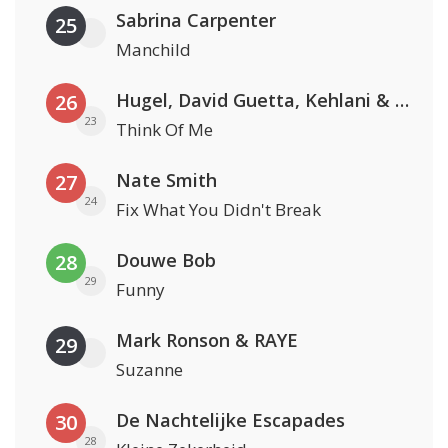
Sabrina Carpenter
25
Manchild
Hugel, David Guetta, Kehlani & Daecolm
26
23
Think Of Me
Nate Smith
27
24
Fix What You Didn't Break
Douwe Bob
28
29
Funny
Mark Ronson & RAYE
29
Suzanne
De Nachtelijke Escapades
30
28