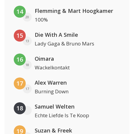
Flemming & Mart Hoogkamer
14
20
100%
Die With A Smile
15
13
Lady Gaga & Bruno Mars
Oimara
16
18
Wackelkontakt
Alex Warren
17
17
Burning Down
Samuel Welten
18
Echte Liefde Is Te Koop
Suzan & Freek
19