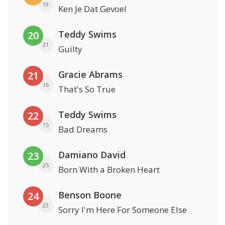
19
Ken Je Dat Gevoel
Teddy Swims
20
21
Guilty
Gracie Abrams
21
16
That's So True
Teddy Swims
22
15
Bad Dreams
Damiano David
23
25
Born With a Broken Heart
Benson Boone
24
23
Sorry I'm Here For Someone Else