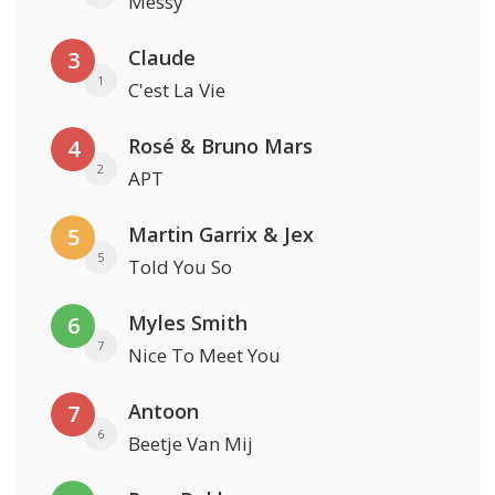
Messy
Claude
3
1
C'est La Vie
Rosé & Bruno Mars
4
2
APT
Martin Garrix & Jex
5
5
Told You So
Myles Smith
6
7
Nice To Meet You
Antoon
7
6
Beetje Van Mij