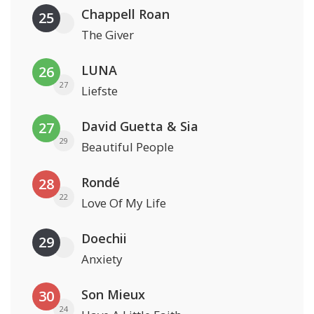
Chappell Roan
25
The Giver
LUNA
26
27
Liefste
David Guetta & Sia
27
29
Beautiful People
Rondé
28
22
Love Of My Life
Doechii
29
Anxiety
Son Mieux
30
24