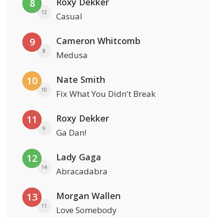
Roxy Dekker
8
12
Casual
Cameron Whitcomb
9
8
Medusa
Nate Smith
10
10
Fix What You Didn't Break
Roxy Dekker
11
9
Ga Dan!
Lady Gaga
12
14
Abracadabra
Morgan Wallen
13
11
Love Somebody